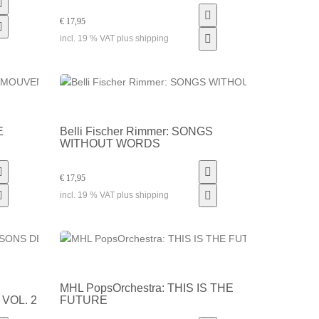
€ 17,95
incl. 19 % VAT plus shipping
E
Belli Fischer Rimmer: SONGS
WITHOUT WORDS
€ 17,95
incl. 19 % VAT plus shipping
MHL PopsOrchestra: THIS IS THE
VOL. 2
FUTURE