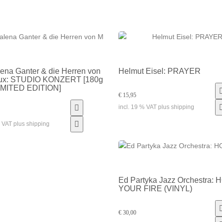
ena Ganter & die Herren von
Helmut Eisel: PRAYER
ux: STUDIO KONZERT [180g
LIMITED EDITION]
€ 15,95
incl. 19 % VAT plus shipping
% VAT plus shipping
Ed Partyka Jazz Orchestra:
YOUR FIRE (VINYL)
€ 30,00