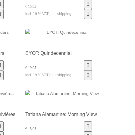
€ 15,95
incl. 19 % VAT plus shipping
rs
EYOT: Quindecennial
€ 19,95
incl. 19 % VAT plus shipping
ivières
Tatiana Alamartine: Morning View
€ 15,95