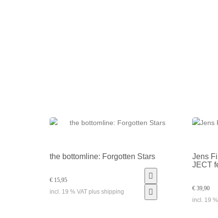
the bottomline: Forgotten Stars
Jens F
JECT fe
€ 15,95
€ 39,90
incl. 19 % VAT plus shipping
incl. 19 