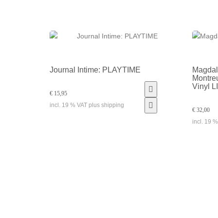
Journal Intime: PLAYTIME
Magdal
Montre
Vinyl 
€ 15,95
incl. 19 % VAT plus shipping
€ 32,00
incl. 19 