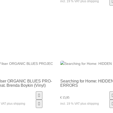
incl. 19 % VAT plus shipping
il­ser OR­GA­NIC BLUES PRO­
Searching for Home: HIDDE
at. Bren­da Boy­kin (Vinyl)
ERRORS
€ 15,95
% VAT plus shipping
incl. 19 % VAT plus shipping