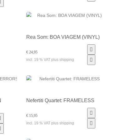
Rea Som: BOA VIAGEM (VINYL)
€ 24,95
incl. 19 % VAT plus shipping
N
Nefertiti Quartet: FRAMELESS
€ 15,95
incl. 19 % VAT plus shipping