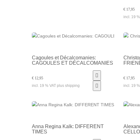
€ 17,95
incl. 19 
Cagoules et Décalcomanies:
Christ
CAGOULES ET DÉCALCOMANIES
FRIEN
€ 12,95
€ 17,95
incl. 19 % VAT plus shipping
incl. 19 
Anna Regina Kalk: DIFFERENT
Alexand
TIMES
CELLO