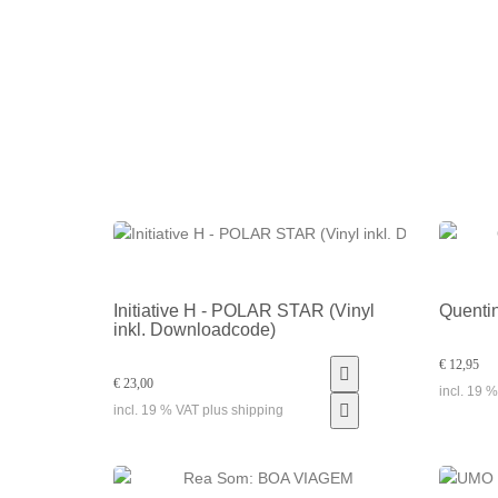
Initiative H - POLAR STAR (Vinyl
Quenti
inkl. Downloadcode)
€ 12,95
€ 23,00
incl. 19 
incl. 19 % VAT plus shipping