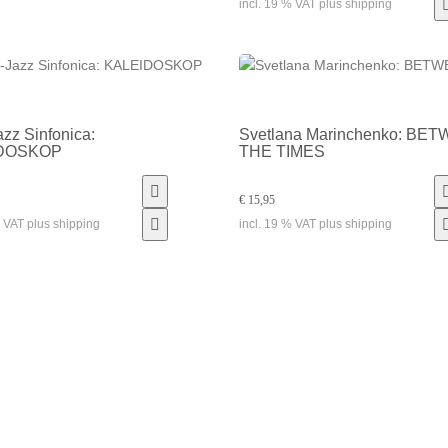
incl. 19 % VAT plus shipping
azz Sinfonica:
Svetlana Marinchenko: BE
DOSKOP
THE TIMES
€ 15,95
% VAT plus shipping
incl. 19 % VAT plus shipping