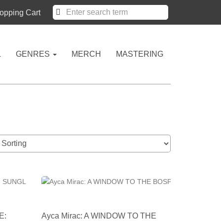
pping Cart
L
GENRES
MERCH
MASTERING
E:
Ayca Mirac: A WINDOW TO THE