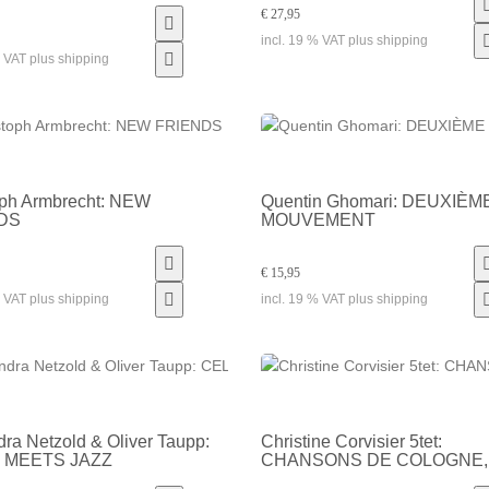
€ 27,95
incl. 19 % VAT plus shipping
% VAT plus shipping
oph Armbrecht: NEW
Quentin Ghomari: DEUXIÈM
DS
MOUVEMENT
€ 15,95
% VAT plus shipping
incl. 19 % VAT plus shipping
ra Netzold & Oliver Taupp:
Christine Corvisier 5tet:
 MEETS JAZZ
CHANSONS DE COLOGNE, 