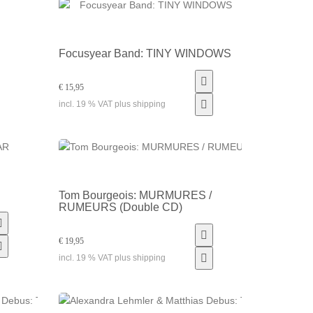
Focusyear Band: TINY WINDOWS
€ 15,95
incl. 19 % VAT plus shipping
Tom Bourgeois: MURMURES /
RUMEURS (Double CD)
€ 19,95
incl. 19 % VAT plus shipping