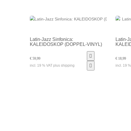
Latin-Jazz Sinfonica:
Latin-J
KALEIDOSKOP (DOPPEL-VINYL)
KALEI
€ 59,99
€ 18,99
incl. 19 % VAT plus shipping
incl. 19 