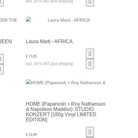
incl. 19 % VAT plus shipping
TWEEN
Laura Marti - AFRICA
€ 15,95
incl. 19 % VAT plus shipping
HOME (Papanosh + Roy Nathanson
& Napoleon Maddox): STUDIO
KONZERT [180g Vinyl LIMITED
EDITION]
€ 32,00