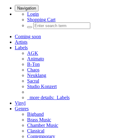
Navigation
Login
Shopping Cart
Coming soon
Artists
Labels
AGK
Animato
B-Ton
Chaos
Neuklang
Sacral
Studio Konzert
more details:
Labels
Vinyl
Genres
Bigband
Brass Music
Chamber Music
Classical
Contemporary