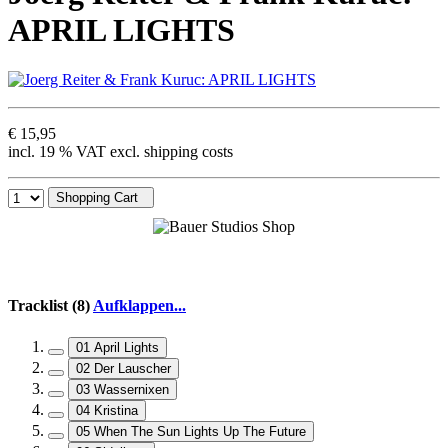
APRIL LIGHTS
€ 15,95
incl. 19 % VAT excl. shipping costs
Shopping Cart
Tracklist (8)
Aufklappen...
01 April Lights
02 Der Lauscher
03 Wassernixen
04 Kristina
05 When The Sun Lights Up The Future