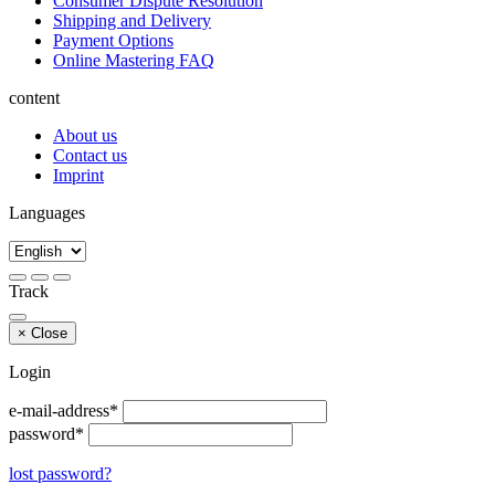
Consumer Dispute Resolution
Shipping and Delivery
Payment Options
Online Mastering FAQ
content
About us
Contact us
Imprint
Languages
Track
×
Close
Login
e-mail-address*
password*
lost password?