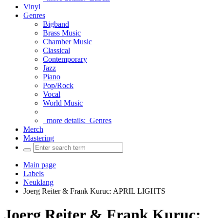
Vinyl
Genres
Bigband
Brass Music
Chamber Music
Classical
Contemporary
Jazz
Piano
Pop/Rock
Vocal
World Music
more details:
Genres
Merch
Mastering
Main page
Labels
Neuklang
Joerg Reiter & Frank Kuruc: APRIL LIGHTS
Joerg Reiter & Frank Kuruc: