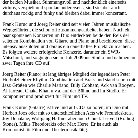
der beiden Musiker. Stimmungsvoll und nachdenklich einerseits,
virtuos, verspielt und spontan andererseits, sind sie aber auch
durchaus rockig und funky und bleiben dabei immer konzertant.
Frank Kuruc und Joerg Reiter sind seit vielen Jahren musikalische
Weggefährten, die schon oft zusammengearbeitet haben. Nach ein
paar spontanen Konzerten im Duo entdeckten beide den Reiz der
seltenen Kombination von Gitarre und Piano und beschlossen, diese
intensiv auszuloten und daraus ein dauerhaftes Projekt zu machen.
Es folgten weitere erfolgreiche Konzerte, darunter ein SWR-
Mitschnitt, und so gingen sie im Juli 2009 ins Studio und nahmen an
zwei Tagen ihre CD auf.
Joerg Reiter (Piano) ist langjähriges Mitglied der legendären Peter
Herbolzheimer Rhythm Combination and Brass und stand schon mit
Jazz-Größen wie Charlie Mariano, Billy Cobham, Ack van Rooyen,
Al Jarreau, Chaka Khan u.v.a. auf der Bühne und im Studio. Er
komponiert und produziert für Film und TV.
Frank Kuruc (Gitarre) ist live und auf CDs zu hören, im Duo mit
Herbert Joos oder mit so unterschiedlichen Acts wie Freundeskreis,
Joy Denalane, Wolfgang Haffner aber auch Chuck Leavell (Rolling
Stones), Mikis Theodorakis oder Max Herre. Er ist auch als
Komponist für Film und Theatermusik tätig.