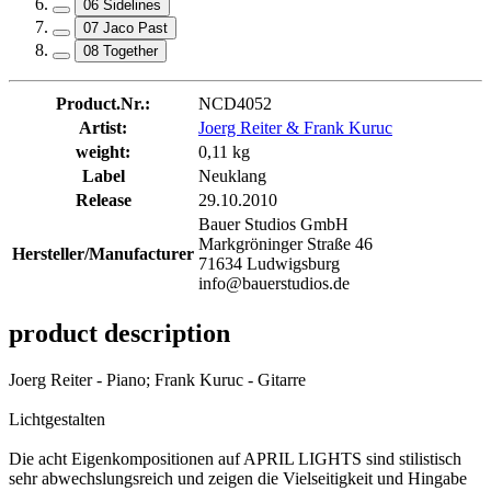
06 Sidelines
07 Jaco Past
08 Together
Product.Nr.:
NCD4052
Artist:
Joerg Reiter & Frank Kuruc
weight:
0,11 kg
Label
Neuklang
Release
29.10.2010
Bauer Studios GmbH
Markgröninger Straße 46
Hersteller/Manufacturer
71634 Ludwigsburg
info@bauerstudios.de
product description
Joerg Reiter - Piano; Frank Kuruc - Gitarre
Lichtgestalten
Die acht Eigenkompositionen auf APRIL LIGHTS sind stilistisch
sehr abwechslungsreich und zeigen die Vielseitigkeit und Hingabe