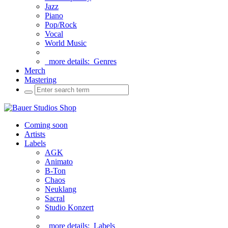
Jazz
Piano
Pop/Rock
Vocal
World Music
more details:
Genres
Merch
Mastering
Coming soon
Artists
Labels
AGK
Animato
B-Ton
Chaos
Neuklang
Sacral
Studio Konzert
more details:
Labels