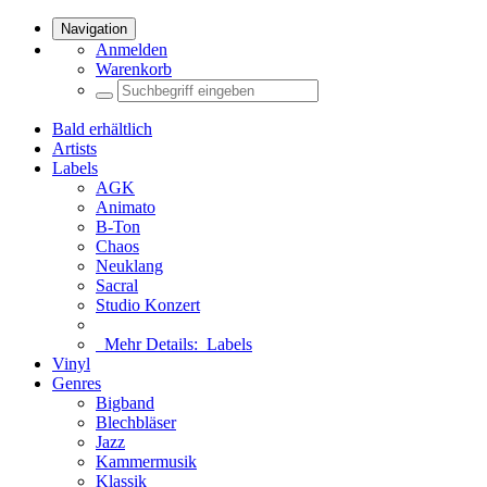
Navigation
Anmelden
Warenkorb
Bald erhältlich
Artists
Labels
AGK
Animato
B-Ton
Chaos
Neuklang
Sacral
Studio Konzert
Mehr Details:
Labels
Vinyl
Genres
Bigband
Blechbläser
Jazz
Kammermusik
Klassik