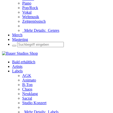
Piano
Pop/Rock
Vokal
Weltmusik
Zeitgenössisch
Mehr Details:
Genres
Merch
Mastering
Bald erhältlich
Artists
Labels
AGK
Animato
B-Ton
Chaos
Neuklang
Sacral
Studio Konzert
Mehr Details:
Labels