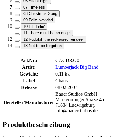
06 Silent night
07 Timeless
08 Christmas Song
09 Feliz Navidad
10 Li'l darlin'
11 There must be an angel
12 Rudolph the red-nosed reindeer
13 Not to be forgotten
Art.Nr.:
CACD8270
Artist:
Lumberjack Big Band
Gewicht:
0,11 kg
Label
Chaos
Release
08.02.2007
Bauer Studios GmbH
Markgröninger Straße 46
Hersteller/Manufacturer
71634 Ludwigsburg
info@bauerstudios.de
Produktbeschreibung