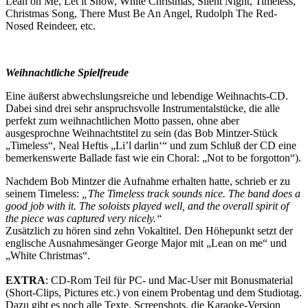
Lean on Me, Let it Snow, White Christmas, Silent Night, Timeless,
Christmas Song, There Must Be An Angel, Rudolph The Red-
Nosed Reindeer, etc.
Weihnachtliche Spielf
reude
Eine äußerst abwechslungsreiche und lebendige Weihnachts-CD.
Dabei sind drei sehr anspruchsvolle Instrumentalstücke, die alle
perfekt zum weihnachtlichen Motto passen, ohne aber
ausgesprochne Weihnachtstitel zu sein (das Bob Mintzer-Stück
„Timeless“, Neal Heftis „Li’l darlin‘“ und zum Schluß der CD eine
bemerkenswerte Ballade fast wie ein Choral: „Not to be forgotton“).
Nachdem Bob Mintzer die Aufnahme erhalten hatte, schrieb er zu
seinem Timeless:
„The Timeless track sounds nice. The band does a
good job with it. The soloists played well, and the overall spirit of
the piece was captured very nicely.“
Zusätzlich zu hören sind zehn Vokaltitel. Den Höhepunkt setzt der
englische Ausnahmesänger George Major mit „Lean on me“ und
„White Christmas“.
EXTRA
: CD-Rom Teil für PC- und Mac-User mit Bonusmaterial
(Short-Clips, Pictures etc.) von einem Probentag und dem Studiotag.
Dazu gibt es noch alle Texte, Screenshots, die Karaoke-Version