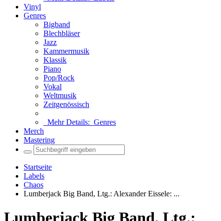
Vinyl
Genres
Bigband
Blechbläser
Jazz
Kammermusik
Klassik
Piano
Pop/Rock
Vokal
Weltmusik
Zeitgenössisch
Mehr Details:
Genres
Merch
Mastering
Startseite
Labels
Chaos
Lumberjack Big Band, Ltg.: Alexander Eissele: ...
Lumberjack Big Band, Ltg.: