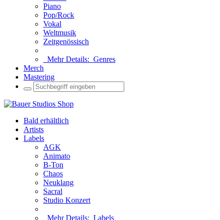
Piano
Pop/Rock
Vokal
Weltmusik
Zeitgenössisch
Mehr Details:
Genres
Merch
Mastering
Bald erhältlich
Artists
Labels
AGK
Animato
B-Ton
Chaos
Neuklang
Sacral
Studio Konzert
Mehr Details:
Labels