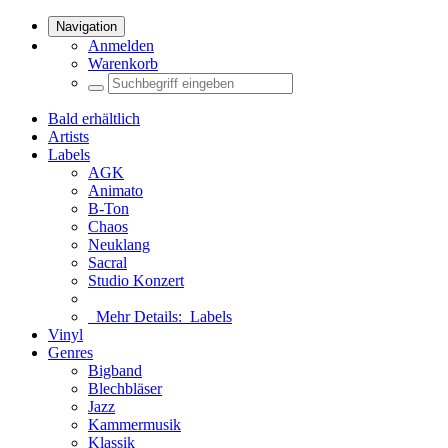
Navigation
Anmelden
Warenkorb
Bald erhältlich
Artists
Labels
AGK
Animato
B-Ton
Chaos
Neuklang
Sacral
Studio Konzert
Mehr Details:
Labels
Vinyl
Genres
Bigband
Blechbläser
Jazz
Kammermusik
Klassik