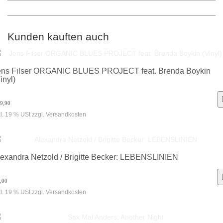
Kunden kauften auch
ns Fil­ser OR­GA­NIC BLUES PRO­JECT feat. Bren­da Boy­kin
inyl)
39,90
kl. 19 % USt zzgl. Versandkosten
lexandra Netzold / Brigitte Becker: LEBENSLINIEN
,00
kl. 19 % USt zzgl. Versandkosten