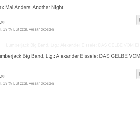
x Mal Anders: Another Night
,00
kl. 19 % USt zzgl. Versandkosten
umberjack Big Band, Ltg.: Alexander Eissele: DAS GELBE VO
,00
kl. 19 % USt zzgl. Versandkosten