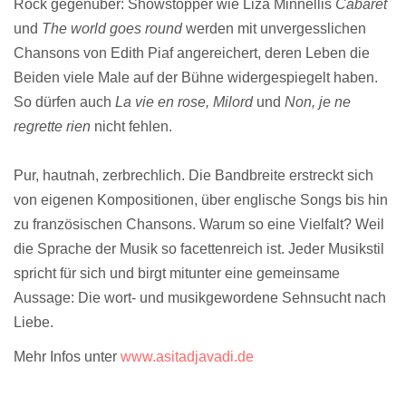
Röck
gegenüber: Showstopper wie
Liza Minnelli
s
Cabaret
und
The world goes round
werden mit unvergesslichen
Chansons von
Edith Piaf
angereichert, deren Leben die
Beiden viele Male auf der Bühne widergespiegelt haben.
So dürfen auch
La vie en rose, Milord
und
Non, je ne
regrette rien
nicht fehlen.
Pur, hautnah, zerbrechlich. Die Bandbreite erstreckt sich
von eigenen Kompositionen, über englische Songs bis hin
zu französischen Chansons. Warum so eine Vielfalt? Weil
die Sprache der Musik so facettenreich ist. Jeder Musikstil
spricht für sich und birgt mitunter eine gemeinsame
Aussage: Die wort- und musikgewordene Sehnsucht nach
Liebe.
Mehr Infos unter
www.asitadjavadi.de