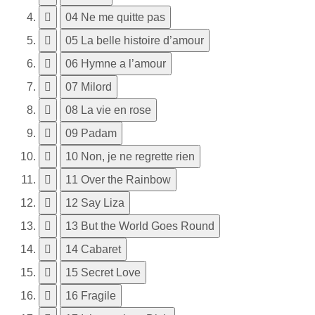
04 Ne me quitte pas
05 La belle histoire d’amour
06 Hymne a l’amour
07 Milord
08 La vie en rose
09 Padam
10 Non, je ne regrette rien
11 Over the Rainbow
12 Say Liza
13 But the World Goes Round
14 Cabaret
15 Secret Love
16 Fragile