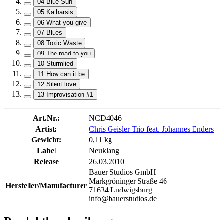
04 Blue Sun
05 Katharsis
06 What you give
07 Blues
08 Toxic Waste
09 The road to you
10 Sturmlied
11 How can it be
12 Silent love
13 Improvisation #1
Art.Nr.:
NCD4046
Artist:
Chris Geisler Trio feat. Johannes Enders
Gewicht:
0,11 kg
Label
Neuklang
Release
26.03.2010
Bauer Studios GmbH
Markgröninger Straße 46
Hersteller/Manufacturer
71634 Ludwigsburg
info@bauerstudios.de