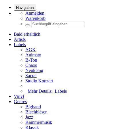
Navigation
Anmelden
Warenkorb
Bald erhältlich
Artists
Labels
AGK
Animato
B-Ton
Chaos
Neuklang
Sacral
Studio Konzert
Mehr Details:
Labels
Vinyl
Genres
Bigband
Blechbläser
Jazz
Kammermusik
Klassik