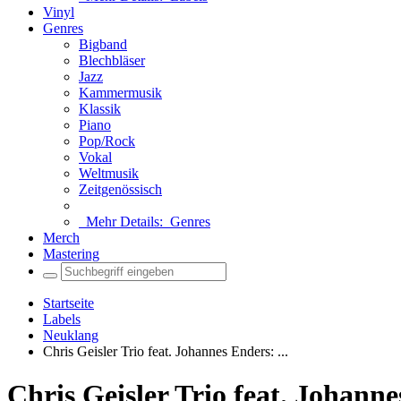
Vinyl
Genres
Bigband
Blechbläser
Jazz
Kammermusik
Klassik
Piano
Pop/Rock
Vokal
Weltmusik
Zeitgenössisch
Mehr Details:
Genres
Merch
Mastering
Startseite
Labels
Neuklang
Chris Geisler Trio feat. Johannes Enders: ...
Chris Geisler Trio feat. Joha