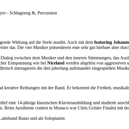
eyer - Schlagzeug &, Percussion
igende Wirkung auf die Seele ausübt. Auch mit dem
featuring Johann
Geisler dar. Die vier Musiker präsentieren eine sehr gut hörbare aber d
r Dialog zwischen dem Musiker und den inneren Stimmungen, das Auslot
scher Entspannung wie bei
Niceland
werden abgelöst von aggressiven 
lerisch interagieren die drei jahrelang aufeinander eingespielten Musike
nd kreative Reibungen mit der Band. Er bekommt die Freiheit, musikali
hlief eine 14-jährige klassischen Klavierausbildung und studierte ans
. Beim Jazztheme contest in Monaco war Chris Geisler Finalist mit dem 
 Latinband Baiao und als Solopianist.