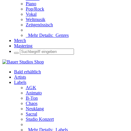
Piano
Pop/Rock
Vokal
Weltmusik
Zeitgenössisch
Mehr Details:
Genres
Merch
Mastering
Bald erhältlich
Artists
Labels
AGK
Animato
B-Ton
Chaos
Neuklang
Sacral
Studio Konzert
Mehr Details:
Labels