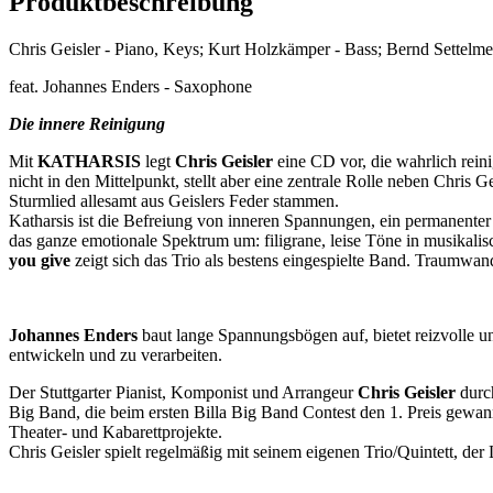
Produktbeschreibung
Chris Geisler - Piano, Keys; Kurt Holzkämper - Bass; Bernd Settelm
feat. Johannes Enders - Saxophone
Die innere Reinigung
Mit
KATHARSIS
legt
Chris Geisler
eine CD vor, die wahrlich rein
nicht in den Mittelpunkt, stellt aber eine zentrale Rolle neben Chris 
Sturmlied allesamt aus Geislers Feder stammen.
Katharsis ist die Befreiung von inneren Spannungen, ein permanente
das ganze emotionale Spektrum um: filigrane, leise Töne in musikali
you give
zeigt sich das Trio als bestens eingespielte Band. Traumwand
Johannes Enders
baut lange Spannungsbögen auf, bietet reizvolle u
entwickeln und zu verarbeiten.
Der Stuttgarter Pianist, Komponist und Arrangeur
Chris Geisler
durc
Big Band, die beim ersten Billa Big Band Contest den 1. Preis gewann
Theater- und Kabarettprojekte.
Chris Geisler spielt regelmäßig mit seinem eigenen Trio/Quintett, der