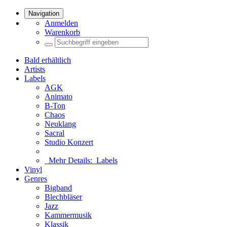
Navigation
Anmelden
Warenkorb
Bald erhältlich
Artists
Labels
AGK
Animato
B-Ton
Chaos
Neuklang
Sacral
Studio Konzert
Mehr Details:
Labels
Vinyl
Genres
Bigband
Blechbläser
Jazz
Kammermusik
Klassik