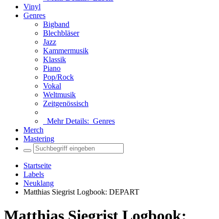
Vinyl
Genres
Bigband
Blechbläser
Jazz
Kammermusik
Klassik
Piano
Pop/Rock
Vokal
Weltmusik
Zeitgenössisch
Mehr Details:
Genres
Merch
Mastering
Startseite
Labels
Neuklang
Matthias Siegrist Logbook: DEPART
Matthias Siegrist Logbook: