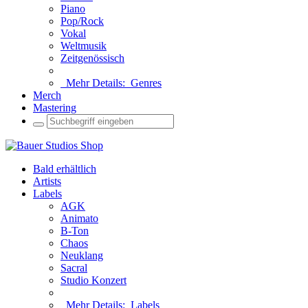
Piano
Pop/Rock
Vokal
Weltmusik
Zeitgenössisch
Mehr Details:
Genres
Merch
Mastering
Bald erhältlich
Artists
Labels
AGK
Animato
B-Ton
Chaos
Neuklang
Sacral
Studio Konzert
Mehr Details:
Labels