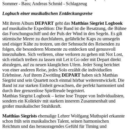
Sommer - Bass; Andreas Schmid - Schlagzeug
Logbuch einer musikalischen Entdeckungsreise
Mit ihrem Album
DEPART
geht das
Matthias Siegrist Logbook
auf musikalische Expedition: Die Band ist die Besatzung, die Bühne
das Forschungsschiff und der Puls der Wind in den Segeln. Es gilt
stürmische Meere zu durchfahren, gefährliche Kaps zu umsegeln
und eisiger Kälte zu trotzen, um der Sehnsucht des Reisenden zu
folgen, die besonderen Momente zu entdecken und genussvoll
innezuhalten. Sich verlieren, ohne verloren zu gehen mit Not Lost,
sich einfach treiben zu lassen mit Let it Go oder mit Depart direkt
abzulegen, auf zu neuen klanglichen Ufern. Jeder Song berichtet
von einer anderen Reise, jedes Solo erzählt die individuellen
Erlebnisse. Auf ihrem Zweitling
DEPART
haben sich Matthias
Siegrist und sein Quartett noch einmal hörbar weiterentwickelt. Die
Band ist zur starken Einheit gewachsen, die perfekt harmoniert und
durch ihre grenzenlose Spielfreude begeistert.
Matthias Siegrist Logbook – keine lose Truppe von Individualisten,
sondern ein Kollektiv mit starkem innerem Zusammenhalt und
großer musikalischer Strahlkraft.
Matthias Siegrists
ehemalige Lehrer Wolfgang Muthspiel erkannte
schon früh sein musikalisches Talent, seinen harmonischen
Reichtum und das herausragendes Gefühl für Timing und