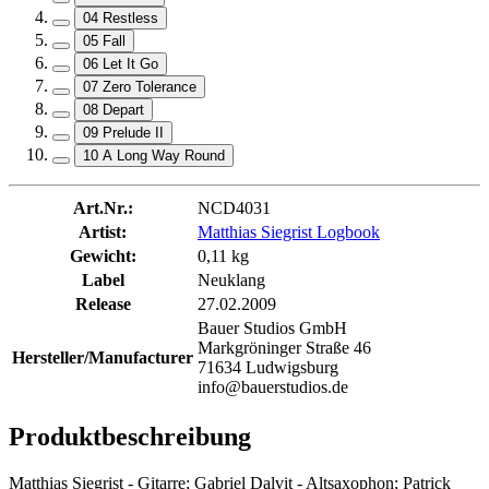
04 Restless
05 Fall
06 Let It Go
07 Zero Tolerance
08 Depart
09 Prelude II
10 A Long Way Round
Art.Nr.:
NCD4031
Artist:
Matthias Siegrist Logbook
Gewicht:
0,11 kg
Label
Neuklang
Release
27.02.2009
Bauer Studios GmbH
Markgröninger Straße 46
Hersteller/Manufacturer
71634 Ludwigsburg
info@bauerstudios.de
Produktbeschreibung
Matthias Siegrist - Gitarre; Gabriel Dalvit - Altsaxophon; Patrick