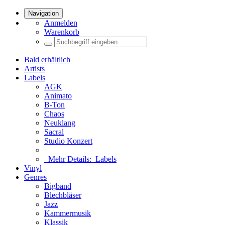
Navigation
Anmelden
Warenkorb
Bald erhältlich
Artists
Labels
AGK
Animato
B-Ton
Chaos
Neuklang
Sacral
Studio Konzert
Mehr Details:
Labels
Vinyl
Genres
Bigband
Blechbläser
Jazz
Kammermusik
Klassik