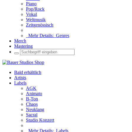
Piano
Pop/Rock
Vokal
Weltmusik
Zeitgenössisch
Mehr Details:
Genres
Merch
Mastering
Bald erhältlich
Artists
Labels
AGK
Animato
B-Ton
Chaos
Neuklang
Sacral
Studio Konzert
Mehr Details:
Labels