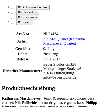
01 Acknowledgement
02 Resolution
03 Pursuance
04 Psalm
Art.Nr.:
NLP4164
KA MA Quartet (Katharina
Artist:
Maschmeyer Quartet)
Gewicht:
0,11 kg
Label
Neuklang
Release
17.11.2017
Bauer Studios GmbH
Markgröninger Straße 46
Hersteller/Manufacturer
71634 Ludwigsburg
info@bauerstudios.de
Produktbeschreibung
Katharina Maschmeyer
– tenor & soprano saxophone, bass
clarinet;
Nils Pollheide
– acoustic guitar, e-guitar, bass;
Philipp
Rüttgers
– piano, keyboards, synths;
Jens Otto
– drums;