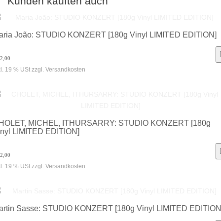
Kunden kauften auch
aria João: STUDIO KONZERT [180g Vinyl LIMITED EDITION]
32,00
kl. 19 % USt zzgl. Versandkosten
HOLET, MICHEL, ITHURSARRY: STUDIO KONZERT [180g
inyl LIMITED EDITION]
32,00
kl. 19 % USt zzgl. Versandkosten
artin Sasse: STUDIO KONZERT [180g Vinyl LIMITED EDITION