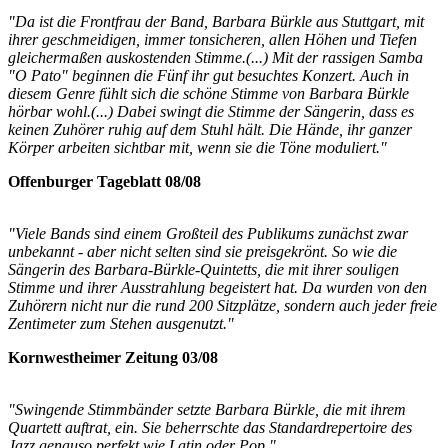
"Da ist die Frontfrau der Band, Barbara Bürkle aus Stuttgart, mit
ihrer geschmeidigen, immer tonsicheren, allen Höhen und Tiefen
gleichermaßen auskostenden Stimme.(...) Mit der rassigen Samba
"O Pato" beginnen die Fünf ihr gut besuchtes Konzert. Auch in
diesem Genre fühlt sich die schöne Stimme von Barbara Bürkle
hörbar wohl.(...) Dabei swingt die Stimme der Sängerin, dass es
keinen Zuhörer ruhig auf dem Stuhl hält. Die Hände, ihr ganzer
Körper arbeiten sichtbar mit, wenn sie die Töne moduliert."
Offenburger Tageblatt 08/08
"Viele Bands sind einem Großteil des Publikums zunächst zwar
unbekannt - aber nicht selten sind sie preisgekrönt. So wie die
Sängerin des Barbara-Bürkle-Quintetts, die mit ihrer souligen
Stimme und ihrer Ausstrahlung begeistert hat. Da wurden von den
Zuhörern nicht nur die rund 200 Sitzplätze, sondern auch jeder freie
Zentimeter zum Stehen ausgenutzt."
Kornwestheimer Zeitung 03/08
"Swingende Stimmbänder setzte Barbara Bürkle, die mit ihrem
Quartett auftrat, ein. Sie beherrschte das Standardrepertoire des
Jazz genauso perfekt wie Latin oder Pop."