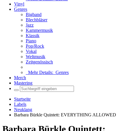
Vinyl
Genres
Bigband
Blechbläser
Jazz
Kammermusik
Klassik
Piano
Pop/Rock
Vokal
Weltmusik
Zeitgenössisch
Mehr Details:
Genres
Merch
Mastering
Startseite
Labels
Neuklang
Barbara Bürkle Quintett: EVERYTHING ALLOWED
Barbara Bürkle Quintett: