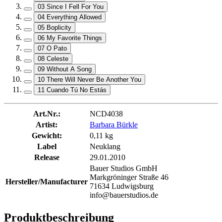
03 Since I Fell For You
04 Everything Allowed
05 Boplicity
06 My Favorite Things
07 O Pato
08 Celeste
09 Without A Song
10 There Will Never Be Another You
11 Cuando Tú No Estás
Art.Nr.:
NCD4038
Artist:
Barbara Bürkle
Gewicht:
0,11 kg
Label
Neuklang
Release
29.01.2010
Bauer Studios GmbH
Markgröninger Straße 46
Hersteller/Manufacturer
71634 Ludwigsburg
info@bauerstudios.de
Produktbeschreibung