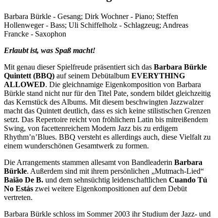
Barbara Bürkle - Gesang; Dirk Wochner - Piano; Steffen
Hollenweger - Bass; Uli Schiffelholz - Schlagzeug; Andreas
Francke - Saxophon
Erlaubt ist, was Spaß macht!
Mit genau dieser Spielfreude präsentiert sich das
Barbara Bürkle
Quintett (BBQ)
auf seinem Debütalbum
EVERYTHING
ALLOWED
. Die gleichnamige Eigenkomposition von Barbara
Bürkle stand nicht nur für den Titel Pate, sondern bildet gleichzeitig
das Kernstück des Albums. Mit diesem beschwingten Jazzwalzer
macht das Quintett deutlich, dass es sich keine stilistischen Grenzen
setzt. Das Repertoire reicht von fröhlichem Latin bis mitreißendem
Swing, von facettenreichem Modern Jazz bis zu erdigem
RhythmʼnʼBlues. BBQ versteht es allerdings auch, diese Vielfalt zu
einem wunderschönen Gesamtwerk zu formen.
Die Arrangements stammen allesamt von Bandleaderin
Barbara
Bürkle
. Außerdem sind mit ihrem persönlichen „Mutmach-Lied“
Baião De B.
und dem sehnsüchtig leidenschaftlichen
Cuando Tú
No Estás
zwei weitere Eigenkompositionen auf dem Debüt
vertreten.
Barbara Bürkle schloss im Sommer 2003 ihr Studium der Jazz- und