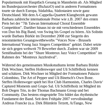
Popularmusik mit Hauptfach Gesang in Mannheim ab. Als Mitglied
im Bundesjazzorchester (BuJazzO) und in anderen Formationen
tourte sie durch Europa, Südafrika, Südostasien sowie ganz
Deutschland. Mit dem A-Cappella-Quartett Klangbezirk gewann
Barbara zahlreiche internationale Preise wie z.B. 2007 den ersten
Preis bei der "7th Taiwan International Choral Ensemble
Competition". Darüber hinaus ist sie mit verschiedenen Ensembles
von Duo bis Big Band, von Swing bis Gospel zu hören. Als Solistin
wurde Barbara Bürkle im Dezember 2008 zur Siegerin des
renommierten Gesangswettbewerbs "Voices Now - Brussels
International Young Jazz Singers Competition" gekürt. Dabei setzte
sie sich gegen weltweit 79 Bewerber durch. Zudem war sie 2009
Semifinalistin bei der "Shure Montreux Jazz Voice Competition" im
Rahmen des "Montreux Jazzfestival".
Während des gemeinsamen Musikstudiums lernte Barbara Bürkle
Dirk Wochner, Steffen Hollenweger und Uli Schiffelholz kennen
und schätzen. Dirk Wochner ist Mitglied der Formationen Palazzo
Colombino, The Art of Pepper und Uli Binetsch's Own Bone.
Steffen Hollenweger spielt bei Hot Club Harmonists, Charles Davisʻ
Captured Moments und Grupo Sal. Uli Schiffelholz ist Mitglied im
Bob Degen Trio, in der Thomas Bachmann Group und bei
Community. Das bestens eingespielte Trio bildet das rhythmische
Fundament der Band. Seit dem Frühjahr 2007 vervollständigt
Andreas Francke (u.a. Dirk Blümlein Terzett, ArTango, New