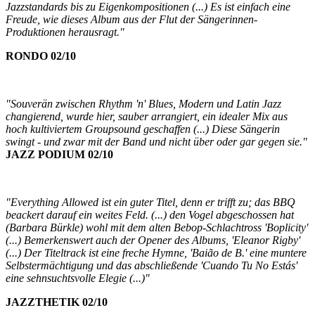
Jazzstandards bis zu Eigenkompositionen (...) Es ist einfach eine
Freude, wie dieses Album aus der Flut der Sängerinnen-
Produktionen herausragt."
RONDO 02/10
"Souverän zwischen Rhythm 'n' Blues, Modern und Latin Jazz
changierend, wurde hier, sauber arrangiert, ein idealer Mix aus
hoch kultiviertem Groupsound geschaffen (...) Diese Sängerin
swingt - und zwar mit der Band und nicht über oder gar gegen sie."
JAZZ PODIUM 02/10
"Everything Allowed ist ein guter Titel, denn er trifft zu; das BBQ
beackert darauf ein weites Feld. (...) den Vogel abgeschossen hat
(Barbara Bürkle) wohl mit dem alten Bebop-Schlachtross 'Boplicity'
(...) Bemerkenswert auch der Opener des Albums, 'Eleanor Rigby'
(...) Der Titeltrack ist eine freche Hymne, 'Baião de B.' eine muntere
Selbstermächtigung und das abschließende 'Cuando Tu No Estás'
eine sehnsuchtsvolle Elegie (...)"
JAZZTHETIK 02/10