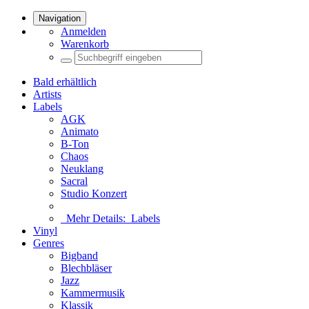
Navigation
Anmelden
Warenkorb
Bald erhältlich
Artists
Labels
AGK
Animato
B-Ton
Chaos
Neuklang
Sacral
Studio Konzert
Mehr Details:
Labels
Vinyl
Genres
Bigband
Blechbläser
Jazz
Kammermusik
Klassik