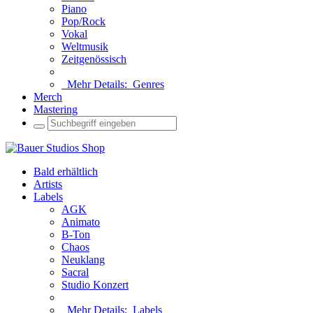
Piano
Pop/Rock
Vokal
Weltmusik
Zeitgenössisch
Mehr Details:
Genres
Merch
Mastering
Bald erhältlich
Artists
Labels
AGK
Animato
B-Ton
Chaos
Neuklang
Sacral
Studio Konzert
Mehr Details:
Labels