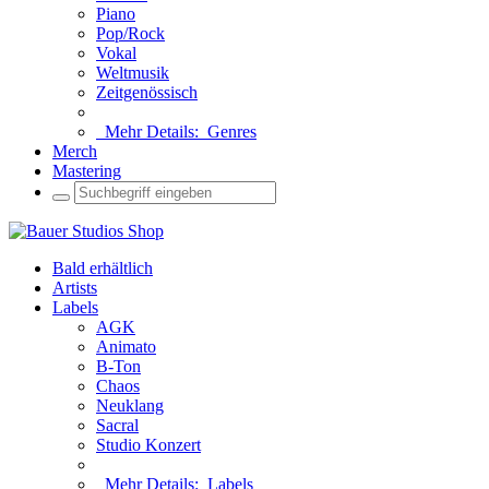
Piano
Pop/Rock
Vokal
Weltmusik
Zeitgenössisch
Mehr Details:
Genres
Merch
Mastering
Bald erhältlich
Artists
Labels
AGK
Animato
B-Ton
Chaos
Neuklang
Sacral
Studio Konzert
Mehr Details:
Labels