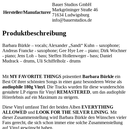
Bauer Studios GmbH
Markgröninger Straße 46
Hersteller/Manufacturer
71634 Ludwigsburg
info@bauerstudios.de
Produktbeschreibung
Barbara Bürkle – vocals; Alexander „Sandi“ Kuhn – saxophone;
Andreas Francke - saxophone; Gee Hye Lee – piano; Dirk Wochner
- piano; Jens Loh – bass; Steffen Hollenweger - bass; Daniel
Mudrack – drums, Uli Schiffelholz - drums
Mit
MY FAVORITE THINGS
präsentiert
Barbara Bürkle
ein
Best Of ihrer schönsten Songs in einer ganz besonderen Weise als
audiophile 180g Vinyl
. Die Tracks wurden für diese wunderschön
gestaltete LP eigens für Vinyl
REMASTERED
, um das audiophile
Hörerlebnis auf ein Maximum zu steigern.
Diese Vinyl umfasst Titel der beiden Alben
EVERYTHING
ALLOWED
und
LOOK FOR THE SILVER LINING
. Mit
dieser Zusammenstellung wird Barbara Bürkle den Wünschen vieler
Fans gerecht, die sich schon immer eine solche Zusammenstellung
auf Vinyl gewünscht haben.