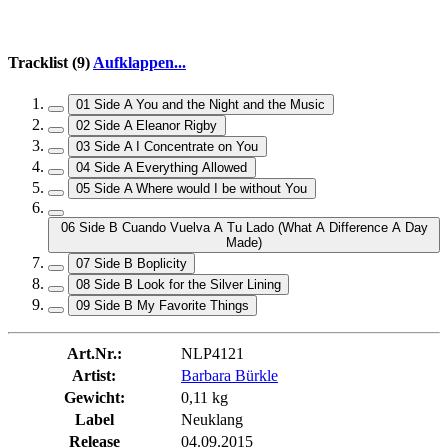
Tracklist (9)
Aufklappen...
01 Side A You and the Night and the Music
02 Side A Eleanor Rigby
03 Side A I Concentrate on You
04 Side A Everything Allowed
05 Side A Where would I be without You
06 Side B Cuando Vuelva A Tu Lado (What A Difference A Day
Made)
07 Side B Boplicity
08 Side B Look for the Silver Lining
09 Side B My Favorite Things
Art.Nr.:
NLP4121
Artist:
Barbara Bürkle
Gewicht:
0,11 kg
Label
Neuklang
Release
04.09.2015