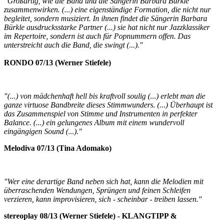
"Großartig, wie die Band und die Sängerin Barbara Bürkle
zusammenwirken. (...) eine eigenständige Formation, die nicht nur
begleitet, sondern musiziert. In ihnen findet die Sängerin Barbara
Bürkle ausdrucksstarke Partner (...) sie hat nicht nur Jazzklassiker
im Repertoire, sondern ist auch für Popnummern offen. Das
unterstreicht auch die Band, die swingt (...)."
RONDO 07/13 (Werner Stiefele)
"(...) von mädchenhaft hell bis kraftvoll soulig (...) erlebt man die
ganze virtuose Bandbreite dieses Stimmwunders. (...) Überhaupt ist
das Zusammenspiel von Stimme und Instrumenten in perfekter
Balance. (...) ein gelungenes Album mit einem wundervoll
eingängigen Sound (...)."
Melodiva 07/13 (Tina Adomako)
"Wer eine derartige Band neben sich hat, kann die Melodien mit
überraschenden Wendungen, Sprüngen und feinen Schleifen
verzieren, kann improvisieren, sich - scheinbar - treiben lassen."
stereoplay 08/13 (Werner Stiefele) - KLANGTIPP &