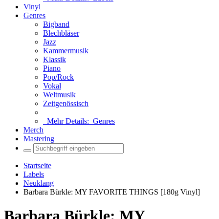
Vinyl
Genres
Bigband
Blechbläser
Jazz
Kammermusik
Klassik
Piano
Pop/Rock
Vokal
Weltmusik
Zeitgenössisch
Mehr Details:
Genres
Merch
Mastering
Startseite
Labels
Neuklang
Barbara Bürkle: MY FAVORITE THINGS [180g Vinyl]
Barbara Bürkle: MY