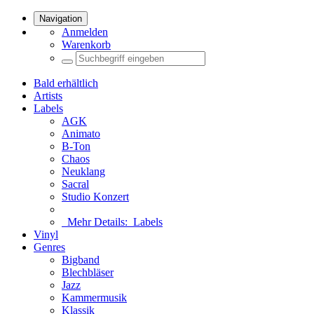
Navigation
Anmelden
Warenkorb
Bald erhältlich
Artists
Labels
AGK
Animato
B-Ton
Chaos
Neuklang
Sacral
Studio Konzert
Mehr Details:
Labels
Vinyl
Genres
Bigband
Blechbläser
Jazz
Kammermusik
Klassik