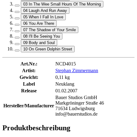
03 In The Wee Small Hours Of The Morning
04 Laugh And Run Away
05 When I Fall In Love
06 You Are There
07 The Shadow of Your Smile
08 I'll Be Seeing You
09 Body and Soul
10 On Green Dolphin Street
Art.Nr.:
NCD4015
Artist:
Stephan Zimmermann
Gewicht:
0,11 kg
Label
Neuklang
Release
01.02.2007
Bauer Studios GmbH
Markgröninger Straße 46
Hersteller/Manufacturer
71634 Ludwigsburg
info@bauerstudios.de
Produktbeschreibung