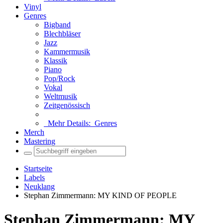
Vinyl
Genres
Bigband
Blechbläser
Jazz
Kammermusik
Klassik
Piano
Pop/Rock
Vokal
Weltmusik
Zeitgenössisch
Mehr Details:
Genres
Merch
Mastering
Startseite
Labels
Neuklang
Stephan Zimmermann: MY KIND OF PEOPLE
Stephan Zimmermann: MY