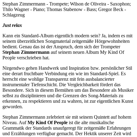
Stephan Zimmermann - Trompete; Wilson de Oliveira - Saxophon;
Thilo Wagner - Piano; Thomas Stabenow - Bass; Gregor Beck -
Schlagzeug
Just relax
Kann ein Standard-Album eigentlich modern sein? Ja, indem es mit
seinem überzeitlichen Songmaterial zeitgemäße Hörgewohnheiten
bedient. Genau das ist der Anspruch, dem sich der Trompeter
Stephan Zimmermann
auf seinem neuen Album My Kind Of
People verschrieben hat.
Nirgendwo gehen Handwerk und Inspiration bzw. persönlicher Stil
eine derart fruchtbare Verbindung ein wie im Standard-Spiel. Es
herrscht eine wohlige Transparenz mit fein ausbalancierter
instrumentaler Tiefenschicht. Die Vergleichbarkeit fördert das
Besondere. Sich in diesem Bemühen um das Besondere als Musiker
selbst zu disziplinieren und die Grenzen des Song-Materials zu
erkennen, zu respektieren und zu wahren, ist zur eigentlichen Kunst
geworden.
Stephan Zimmermann zelebriert sie mit seinem Quintett auf hohem
Niveau. Auf
My Kind Of People
ist die alte musikalische
Grammatik der Standards unaufgeregt für zeitgemäße Erfahrungen
und Erzählungen verfügbar gemacht. Der Hektik unserer Zeit wird