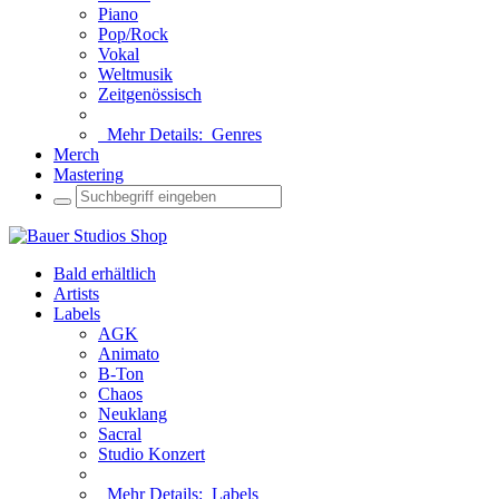
Piano
Pop/Rock
Vokal
Weltmusik
Zeitgenössisch
Mehr Details:
Genres
Merch
Mastering
Bald erhältlich
Artists
Labels
AGK
Animato
B-Ton
Chaos
Neuklang
Sacral
Studio Konzert
Mehr Details:
Labels