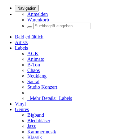
Navigation
Anmelden
Warenkorb
Bald erhältlich
Artists
Labels
AGK
Animato
B-Ton
Chaos
Neuklang
Sacral
Studio Konzert
Mehr Details:
Labels
Vinyl
Genres
Bigband
Blechbläser
Jazz
Kammermusik
Klassik