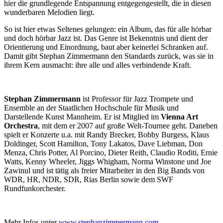
hier die grundlegende Entspannung entgegengestellt, die in diesen
wunderbaren Melodien liegt.
So ist hier etwas Seltenes gelungen: ein Album, das für alle hörbar
und doch hörbar Jazz ist. Das Genre ist Bekenntnis und dient der
Orientierung und Einordnung, baut aber keinerlei Schranken auf.
Damit gibt Stephan Zimmermann den Standards zurück, was sie in
ihrem Kern ausmacht: ihre alle und alles verbindende Kraft.
Stephan Zimmermann
ist Professor für Jazz Trompete und
Ensemble an der Staatlichen Hochschule für Musik und
Darstellende Kunst Mannheim. Er ist Mitglied im
Vienna Art
Orchestra
, mit dem er 2007 auf große Welt-Tournee geht. Daneben
spielt er Konzerte u.a. mit Randy Brecker, Bobby Burgess, Klaus
Doldinger, Scott Hamilton, Tony Lakatos, Dave Liebman, Don
Menza, Chris Potter, Al Porcino, Dieter Reith, Claudio Roditi, Ernie
Watts, Kenny Wheeler, Jiggs Whigham, Norma Winstone und Joe
Zawinul und ist tätig als freier Mitarbeiter in den Big Bands von
WDR, HR, NDR, SDR, Rias Berlin sowie dem SWF
Rundfunkorchester.
Mehr Infos unter
www.stephanzimmermann.com