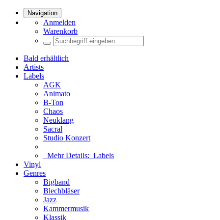
Navigation
Anmelden
Warenkorb
Bald erhältlich
Artists
Labels
AGK
Animato
B-Ton
Chaos
Neuklang
Sacral
Studio Konzert
Mehr Details:
Labels
Vinyl
Genres
Bigband
Blechbläser
Jazz
Kammermusik
Klassik