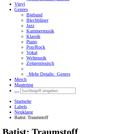
Vinyl
Genres
Bigband
Blechbläser
Jazz
Kammermusik
Klassik
Piano
Pop/Rock
Vokal
Weltmusik
Zeitgenössisch
Mehr Details:
Genres
Merch
Mastering
Startseite
Labels
Neuklang
Batist: Traumstoff
Batist: Traumstoff