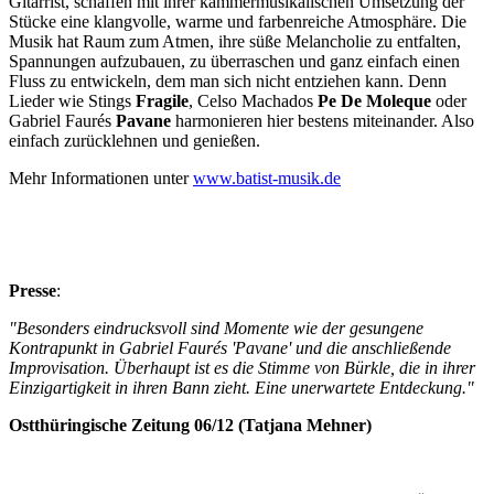
Gitarrist, schaffen mit ihrer kammermusikalischen Umsetzung der
Stücke eine klangvolle, warme und farbenreiche Atmosphäre. Die
Musik hat Raum zum Atmen, ihre süße Melancholie zu entfalten,
Spannungen aufzubauen, zu überraschen und ganz einfach einen
Fluss zu entwickeln, dem man sich nicht entziehen kann. Denn
Lieder wie Stings
Fragile
, Celso Machados
Pe De Moleque
oder
Gabriel Faurés
Pavane
harmonieren hier bestens miteinander. Also
einfach zurücklehnen und genießen.
Mehr Informationen unter
www.batist-musik.de
Presse
:
"Besonders eindrucksvoll sind Momente wie der gesungene
Kontrapunkt in Gabriel Faurés 'Pavane' und die anschließende
Improvisation. Überhaupt ist es die Stimme von Bürkle, die in ihrer
Einzigartigkeit in ihren Bann zieht. Eine unerwartete Entdeckung."
Ostthüringische Zeitung 06/12 (Tatjana Mehner)