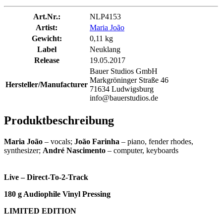
Art.Nr.:
NLP4153
Artist:
Maria João
Gewicht:
0,11 kg
Label
Neuklang
Release
19.05.2017
Bauer Studios GmbH
Markgröninger Straße 46
Hersteller/Manufacturer
71634 Ludwigsburg
info@bauerstudios.de
Produktbeschreibung
Maria João
– vocals;
João Farinha
– piano, fender rhodes,
synthesizer;
André Nascimento
– computer, keyboards
Live – Direct-To-2-Track
180 g Audiophile Vinyl Pressing
LIMITED EDITION