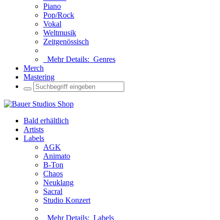
Piano
Pop/Rock
Vokal
Weltmusik
Zeitgenössisch
Mehr Details:
Genres
Merch
Mastering
Bald erhältlich
Artists
Labels
AGK
Animato
B-Ton
Chaos
Neuklang
Sacral
Studio Konzert
Mehr Details:
Labels