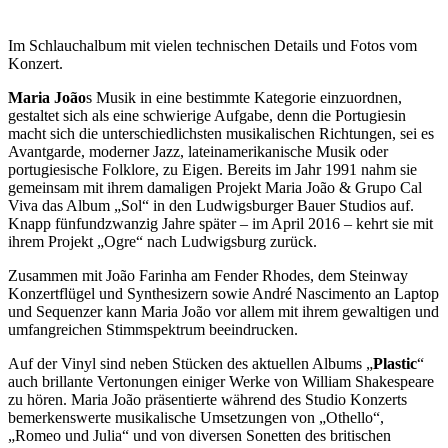
Im Schlauchalbum mit vielen technischen Details und Fotos vom
Konzert.
Maria João
s Musik in eine bestimmte Kategorie einzuordnen,
gestaltet sich als eine schwierige Aufgabe, denn die Portugiesin
macht sich die unterschiedlichsten musikalischen Richtungen, sei es
Avantgarde, moderner Jazz, lateinamerikanische Musik oder
portugiesische Folklore, zu Eigen. Bereits im Jahr 1991 nahm sie
gemeinsam mit ihrem damaligen Projekt Maria João & Grupo Cal
Viva das Album „Sol“ in den Ludwigsburger Bauer Studios auf.
Knapp fünfundzwanzig Jahre später – im April 2016 – kehrt sie mit
ihrem Projekt „Ogre“ nach Ludwigsburg zurück.
Zusammen mit João Farinha am Fender Rhodes, dem Steinway
Konzertflügel und Synthesizern sowie André Nascimento an Laptop
und Sequenzer kann Maria João vor allem mit ihrem gewaltigen und
umfangreichen Stimmspektrum beeindrucken.
Auf der Vinyl sind neben Stücken des aktuellen Albums „
Plastic
“
auch brillante Vertonungen einiger Werke von William Shakespeare
zu hören. Maria João präsentierte während des Studio Konzerts
bemerkenswerte musikalische Umsetzungen von „Othello“,
„Romeo und Julia“ und von diversen Sonetten des britischen