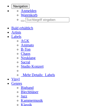
Navigation
Anmelden
Warenkorb
Bald erhältlich
Artists
Labels
AGK
Animato
B-Ton
Chaos
Neuklang
Sacral
Studio Konzert
Mehr Details:
Labels
Vinyl
Genres
Bigband
Blechbläser
Jazz
Kammermusik
Klassik