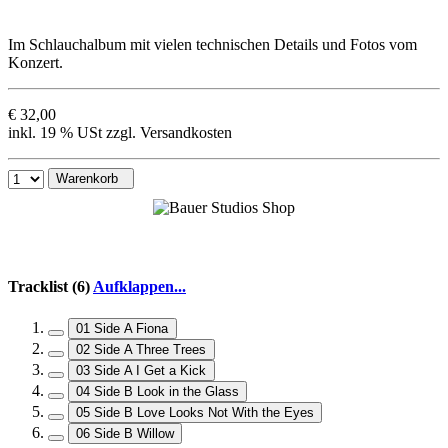
Im Schlauchalbum mit vielen technischen Details und Fotos vom
Konzert.
€ 32,00
inkl. 19 % USt zzgl. Versandkosten
Warenkorb
Tracklist (6)
Aufklappen...
01 Side A Fiona
02 Side A Three Trees
03 Side A I Get a Kick
04 Side B Look in the Glass
05 Side B Love Looks Not With the Eyes
06 Side B Willow