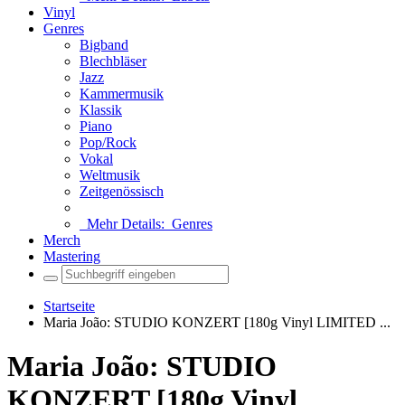
Vinyl
Genres
Bigband
Blechbläser
Jazz
Kammermusik
Klassik
Piano
Pop/Rock
Vokal
Weltmusik
Zeitgenössisch
Mehr Details:
Genres
Merch
Mastering
Startseite
Maria João: STUDIO KONZERT [180g Vinyl LIMITED ...
Maria João: STUDIO
KONZERT [180g Vinyl