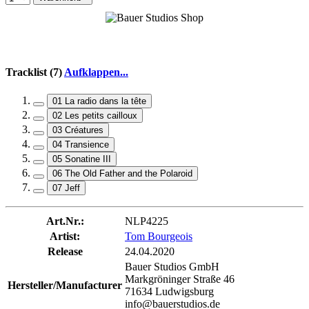
Tracklist (7)
Aufklappen...
01 La radio dans la tête
02 Les petits cailloux
03 Créatures
04 Transience
05 Sonatine III
06 The Old Father and the Polaroid
07 Jeff
Art.Nr.:
NLP4225
Artist:
Tom Bourgeois
Release
24.04.2020
Bauer Studios GmbH
Markgröninger Straße 46
Hersteller/Manufacturer
71634 Ludwigsburg
info@bauerstudios.de