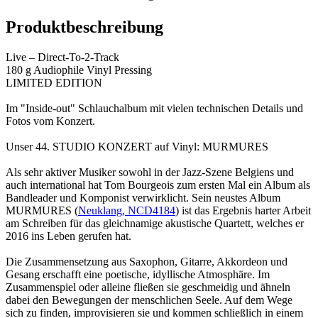
Produktbeschreibung
Live – Direct-To-2-Track
180 g Audiophile Vinyl Pressing
LIMITED EDITION
Im "In­si­de-out" Schlauch­al­bum mit vie­len tech­ni­schen De­tails und
Fo­tos vom Kon­zert.
Unser 44. STUDIO KONZERT auf Vinyl: MURMURES
Als sehr aktiver Musiker sowohl in der Jazz-Szene Belgiens und
auch international hat Tom Bourgeois zum ersten Mal ein Album als
Bandleader und Komponist verwirklicht. Sein neustes Album
MURMURES (
Neuklang, NCD4184
) ist das Ergebnis harter Arbeit
am Schreiben für das gleichnamige akustische Quartett, welches er
2016 ins Leben gerufen hat.
Die Zusammensetzung aus Saxophon, Gitarre, Akkordeon und
Gesang erschafft eine poetische, idyllische Atmosphäre. Im
Zusammenspiel oder alleine fließen sie geschmeidig und ähneln
dabei den Bewegungen der menschlichen Seele. Auf dem Wege
sich zu finden, improvisieren sie und kommen schließlich in einem