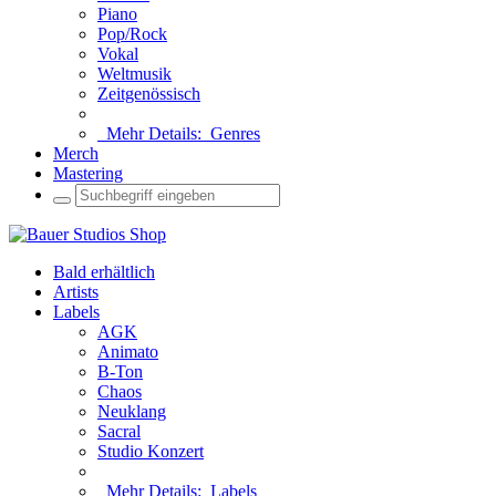
Piano
Pop/Rock
Vokal
Weltmusik
Zeitgenössisch
Mehr Details:
Genres
Merch
Mastering
Bald erhältlich
Artists
Labels
AGK
Animato
B-Ton
Chaos
Neuklang
Sacral
Studio Konzert
Mehr Details:
Labels