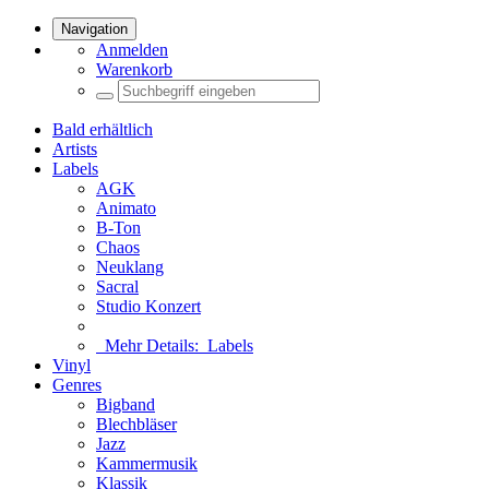
Navigation
Anmelden
Warenkorb
Bald erhältlich
Artists
Labels
AGK
Animato
B-Ton
Chaos
Neuklang
Sacral
Studio Konzert
Mehr Details:
Labels
Vinyl
Genres
Bigband
Blechbläser
Jazz
Kammermusik
Klassik