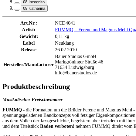
08 Incognito
09 Katharina
Art.Nr.:
NCD4041
Artist:
FUMMQ – Ferenc und Magnus Mehl Quarte
Gewicht:
0,11 kg
Label
Neuklang
Release
26.02.2010
Bauer Studios GmbH
Markgröninger Straße 46
Hersteller/Manufacturer
71634 Ludwigsburg
info@bauerstudios.de
Produktbeschreibung
M
usikalischer Freischwimmer
FUMMQ
- die Formation um die Brüder Ferenc und Magnus Mehl - 
spannungsgeladenen Bandkonzepts voll fetziger Eigenkompositionen u
aus dem Vollen der Jazzgeschichte, begeistern aber trotzdem mit ihrer
und dem Titelstück
Baden verboten!
nehmen FUMMQ direkt vom Einst