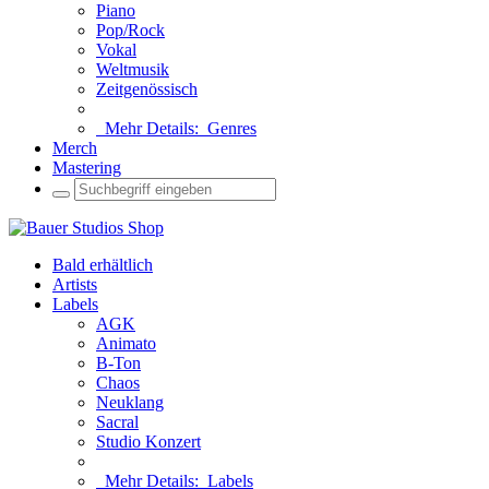
Piano
Pop/Rock
Vokal
Weltmusik
Zeitgenössisch
Mehr Details:
Genres
Merch
Mastering
Bald erhältlich
Artists
Labels
AGK
Animato
B-Ton
Chaos
Neuklang
Sacral
Studio Konzert
Mehr Details:
Labels