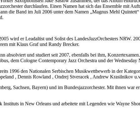
 Yorker Saxophonisten Jake Saslow zusammen, der das Album eindruck
zzorchester durchlaufen. Einen Namen hat sich das Ensemble mit Auftri
nn die Band im Juli 2006 unter dem Namen „Magnus Mehl Quintett“ d
d.
005 wird er Leadaltist und Solist des LandesJazzOrchesters NRW. 2007
derem mit Klaus Graf und Randy Brecker.
n absolviert und studiert seit 2007, ebenfalls bei ihm, Konzertexamen
Möbus, dem Cologne Contemporary Jazz Orchestra und der Wednesday 
eits 1996 den Nationalen Serbischen Musikwettbewerb in der Kategori
opeland , Dennis Rowland , Ondrej Stveracek , Andrew Krasilnikov u.v
mberg, Sachsen, Bayern) und im Bundesjazzorchester. Mit ihnen war e
nk Instituts in New Orleans und arbeitete mit Legenden wie Wayne Sh