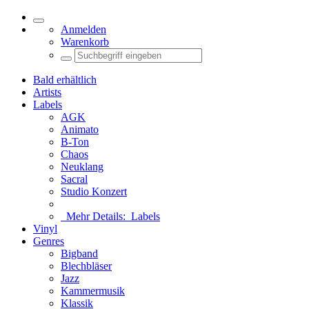
Navigation
Anmelden
Warenkorb
Bald erhältlich
Artists
Labels
AGK
Animato
B-Ton
Chaos
Neuklang
Sacral
Studio Konzert
Mehr Details:
Labels
Vinyl
Genres
Bigband
Blechbläser
Jazz
Kammermusik
Klassik