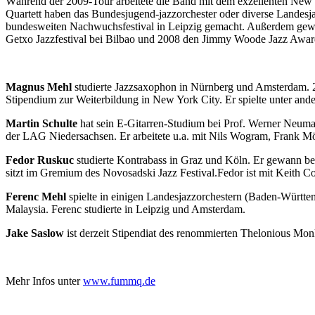
Während der 2009-Tour arbeitete die Band mit dem exzellenten New
Quartett haben das Bundesjugend-jazzorchester oder diverse Landesja
bundesweiten Nachwuchsfestival in Leipzig gemacht. Außerdem gewa
Getxo Jazzfestival bei Bilbao und 2008 den Jimmy Woode Jazz Awar
Magnus Mehl
studierte Jazzsaxophon in Nürnberg und Amsterdam. 2
Stipendium zur Weiterbildung in New York City. Er spielte unter an
Martin Schulte
hat sein E-Gitarren-Studium bei Prof. Werner Neuman
der LAG Niedersachsen. Er arbeitete u.a. mit Nils Wogram, Frank 
Fedor Ruskuc
studierte Kontrabass in Graz und Köln. Er gewann ber
sitzt im Gremium des Novosadski Jazz Festival.Fedor ist mit Keith C
Ferenc Mehl
spielte in einigen Landesjazzorchestern (Baden-Württe
Malaysia. Ferenc studierte in Leipzig und Amsterdam.
Jake Saslow
ist derzeit Stipendiat des renommierten Thelonious Mo
Mehr Infos unter
www.fummq.de