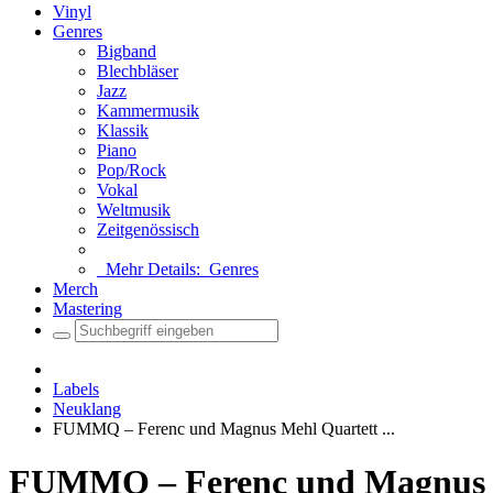
Vinyl
Genres
Bigband
Blechbläser
Jazz
Kammermusik
Klassik
Piano
Pop/Rock
Vokal
Weltmusik
Zeitgenössisch
Mehr Details:
Genres
Merch
Mastering
Startseite
Labels
Neuklang
FUMMQ – Ferenc und Magnus Mehl Quartett ...
FUMMQ – Ferenc und Magnus 