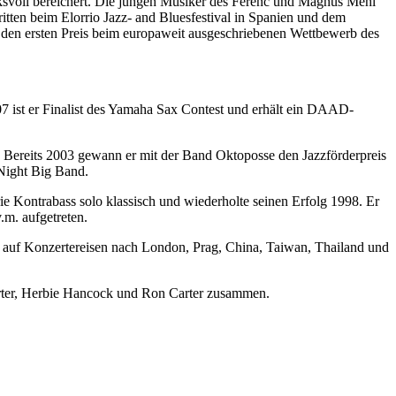
svoll bereichert. Die jungen Musiker des Ferenc und Magnus Mehl
tten beim Elorrio Jazz- and Bluesfestival in Spanien und dem
en ersten Preis beim europaweit ausgeschriebenen Wettbewerb des
 ist er Finalist des Yamaha Sax Contest und erhält ein DAAD-
. Bereits 2003 gewann er mit der Band Oktoposse den Jazzförderpreis
Night Big Band.
e Kontrabass solo klassisch und wiederholte seinen Erfolg 1998. Er
.m. aufgetreten.
r auf Konzertereisen nach London, Prag, China, Taiwan, Thailand und
orter, Herbie Hancock und Ron Carter zusammen.