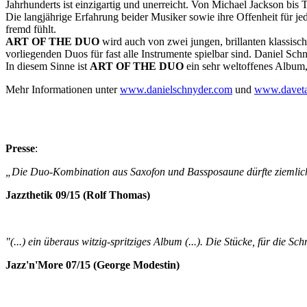
Jahrhunderts ist einzigartig und unerreicht. Von Michael Jackson bis 
Die langjährige Erfahrung beider Musiker sowie ihre Offenheit für jed
fremd fühlt.
ART OF THE DUO
wird auch von zwei jungen, brillanten klassisc
vorliegenden Duos für fast alle Instrumente spielbar sind. Daniel Sch
In diesem Sinne ist
ART OF THE DUO
ein sehr weltoffenes Album, 
Mehr Informationen unter
www.danielschnyder.com
und
www.daveta
Presse
:
„Die Duo-Kombination aus Saxofon und Bassposaune dürfte ziemlich s
Jazzthetik 09/15 (Rolf Thomas)
"(...) ein überaus witzig-spritziges Album (...). Die Stücke, für die
Jazz'n'More 07/15 (George Modestin)