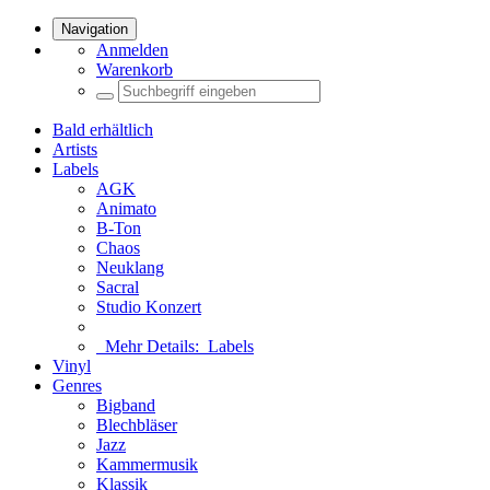
Navigation
Anmelden
Warenkorb
Bald erhältlich
Artists
Labels
AGK
Animato
B-Ton
Chaos
Neuklang
Sacral
Studio Konzert
Mehr Details:
Labels
Vinyl
Genres
Bigband
Blechbläser
Jazz
Kammermusik
Klassik