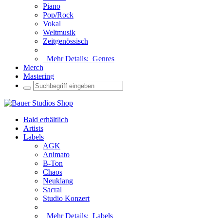
Piano
Pop/Rock
Vokal
Weltmusik
Zeitgenössisch
Mehr Details:
Genres
Merch
Mastering
Bald erhältlich
Artists
Labels
AGK
Animato
B-Ton
Chaos
Neuklang
Sacral
Studio Konzert
Mehr Details:
Labels