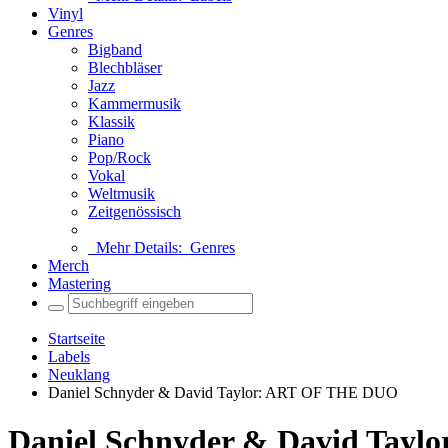
Vinyl
Genres
Bigband
Blechbläser
Jazz
Kammermusik
Klassik
Piano
Pop/Rock
Vokal
Weltmusik
Zeitgenössisch
Mehr Details:
Genres
Merch
Mastering
Startseite
Labels
Neuklang
Daniel Schnyder & David Taylor: ART OF THE DUO
Daniel Schnyder & David Tay