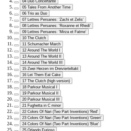
04 Duo Concertante
05 Tales From Another Time
06 Trio as Duo
07 Lettres Persanes: ‘Zachi et Zelis’
08 Lettres Persanes: ‘Roxanne et Rhedi’
09 Lettres Persanes: ‘Mirza et Fatme’
10 The Clutch
11 Schumacher March
12 Around The World I
13 Around The World II
14 Around The World III
15 Zwei Herzen im Dreivierteltakt
16 Let Them Eat Cake
17 The Clutch (high version)
18 Parkour Musical I
19 Parkour Musical II
20 Parkour Musical III
21 Fughetta in C minor
22 Colors Of Nari (Two Part Inventions) 'Red'
23 Colors Of Nari (Two Part Inventions) 'Green'
24 Colors Of Nari (Two Part Inventions) 'Blue'
25 Orlando Furioso