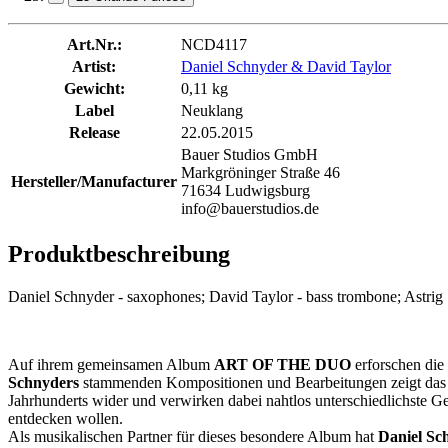
Art.Nr.:
NCD4117
Artist:
Daniel Schnyder & David Taylor
Gewicht:
0,11 kg
Label
Neuklang
Release
22.05.2015
Bauer Studios GmbH
Markgröninger Straße 46
Hersteller/Manufacturer
71634 Ludwigsburg
info@bauerstudios.de
Produktbeschreibung
Daniel Schnyder - saxophones; David Taylor - bass trombone; Astrig S
Auf ihrem gemeinsamen Album
ART OF THE DUO
erforschen die
Schnyders
stammenden Kompositionen und Bearbeitungen zeigt das st
Jahrhunderts wider und verwirken dabei nahtlos unterschiedlichste Ge
entdecken wollen.
Als musikalischen Partner für dieses besondere Album hat
Daniel Sc