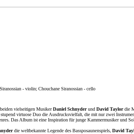
iranossian - violin; Chouchane Siranossian - cello
 beiden vielseitigen Musiker
Daniel Schnyder
und
David Taylor
die M
upend virtuose Duo die Ausdrucksvielfalt, die mit nur zwei Instrumen
nres. Das Album ist eine Inspiration für junge Kammermusiker und Soli
hnyder
die weltbekannte Legende des Bassposaunenspiels,
David Tay