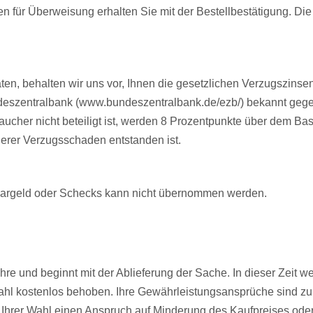
für Überweisung erhalten Sie mit der Bestellbestätigung. Die L
aten, behalten wir uns vor, Ihnen die gesetzlichen Verzugszins
deszentralbank (www.bundeszentralbank.de/ezb/) bekannt gegeb
cher nicht beteiligt ist, werden 8 Prozentpunkte über dem Basis
gerer Verzugsschaden entstanden ist.
 Bargeld oder Schecks kann nicht übernommen werden.
hre und beginnt mit der Ablieferung der Sache. In dieser Zeit w
Wahl kostenlos behoben. Ihre Gewährleistungsansprüche sind zu
hrer Wahl einen Anspruch auf Minderung des Kaufpreises oder R