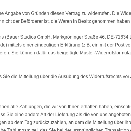
e Angabe von Gründen diesen Vertrag zu widerrufen. Die Widerr
r nicht der Beförderer ist, die Waren in Besitz genommen haben 
ns (Bauer Studios GmbH, Markgröninger Straße 46, DE-71634 L
 mittels einer eindeutigen Erklärung (z.B. ein mit der Post ver
mieren. Sie können dafür das beigefügte Muster-Widerrufsformul
ss Sie die Mitteilung über die Ausübung des Widerrufsrechts vor 
hnen alle Zahlungen, die wir von Ihnen erhalten haben, einschl
ass Sie eine andere Art der Lieferung als die von uns angeboten
gen ab dem Tag zurückzuzahlen, an dem die Mitteilung über Ihr
be Zahlungsmittel, das Sie bei der ursprünglichen Transaktion 