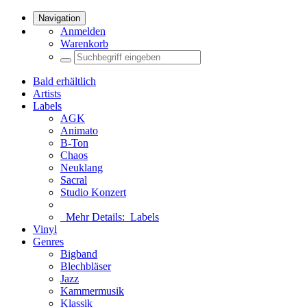
Navigation
Anmelden
Warenkorb
Bald erhältlich
Artists
Labels
AGK
Animato
B-Ton
Chaos
Neuklang
Sacral
Studio Konzert
Mehr Details:
Labels
Vinyl
Genres
Bigband
Blechbläser
Jazz
Kammermusik
Klassik