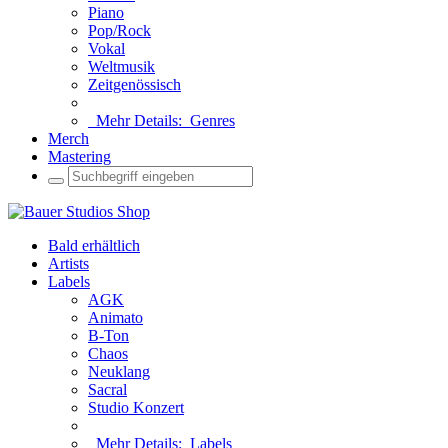
Piano
Pop/Rock
Vokal
Weltmusik
Zeitgenössisch
Mehr Details:
Genres
Merch
Mastering
Bald erhältlich
Artists
Labels
AGK
Animato
B-Ton
Chaos
Neuklang
Sacral
Studio Konzert
Mehr Details:
Labels