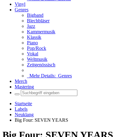
Vinyl
Genres
Bigband
Blechbläser
Jazz
Kammermusik
Klassik
Piano
Pop/Rock
Vokal
Weltmusik
Zeitgenössisch
Mehr Details:
Genres
Merch
Mastering
Startseite
Labels
Neuklang
Big Four: SEVEN YEARS
Big Four: SEVEN YEARS