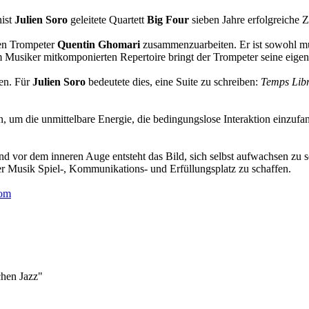
nist
Julien Soro
geleitete Quartett
Big Four
sieben Jahre erfolgreiche
ten Trompeter
Quentin
Ghomari
zusammenzuarbeiten. Er ist sowohl mu
Musiker mitkomponierten Repertoire bringt der Trompeter seine eigen
en. Für
Julien Soro
bedeutete dies, eine Suite zu schreiben:
Temps Lib
, um die unmittelbare Energie, die bedingungslose Interaktion einzuf
nd vor dem inneren Auge entsteht das Bild, sich selbst aufwachsen zu
er Musik Spiel-, Kommunikations- und Erfüllungsplatz zu schaffen.
om
chen Jazz"