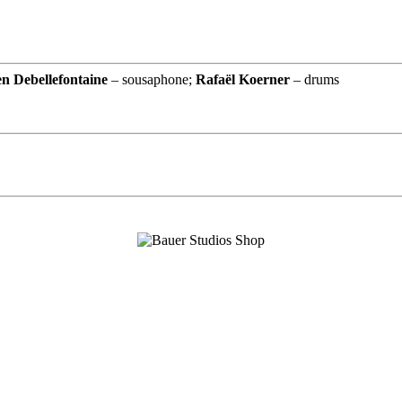
en Debellefontaine
– sousaphone;
Rafaël Koerner
– drums