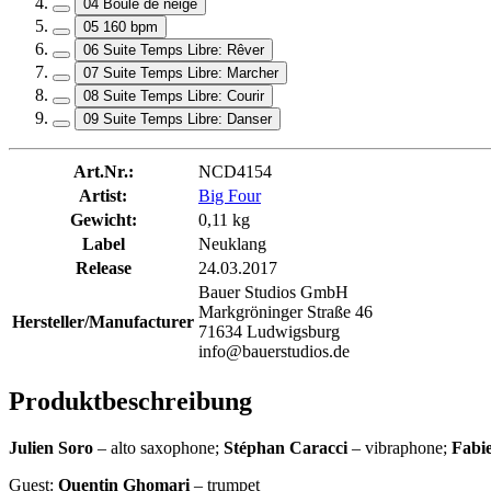
04 Boule de neige
05 160 bpm
06 Suite Temps Libre: Rêver
07 Suite Temps Libre: Marcher
08 Suite Temps Libre: Courir
09 Suite Temps Libre: Danser
Art.Nr.:
NCD4154
Artist:
Big Four
Gewicht:
0,11 kg
Label
Neuklang
Release
24.03.2017
Bauer Studios GmbH
Markgröninger Straße 46
Hersteller/Manufacturer
71634 Ludwigsburg
info@bauerstudios.de
Produktbeschreibung
Julien Soro
– alto saxophone;
Stéphan Caracci
– vibraphone;
Fabi
Guest:
Quentin Ghomari
– trumpet