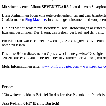
Mit seinem vierten Album
SEVEN YEARS
feiert das vom Saxopho
Diese Aufnahmen boten eine gute Gelegenheit, um mit dem talentier
Großformation
Ping Machine
. In diesem gemeinsamen und von jedem 
Die Zeit war außerdem reif, besondere Herausforderungen anzunehm
Existenz bestimmen: Der Traum, das Gehen, der Lauf und der Tanz.
Für
Big Four
war es elementar wichtig, diese CD „live“ aufzunehmen
hören zu lassen.
Das erste Hören dieses neuen Opus erweckt eine gewisse Nostalgie u
Jenseits dieser Gedanken besteht aber unverändert der Wunsch, mit d
Mehr Informationen unter
www.bigfourquartet.com
//
www.pegazz.c
Presse
:
"Ein weiteres schönes Beispiel für das kreative Potential im französis
Jazz Podium 04/17 (Benno Bartsch)