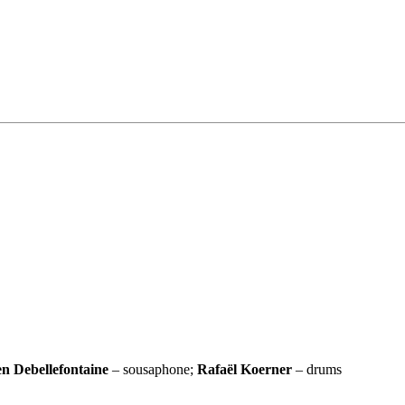
en Debellefontaine
– sousaphone;
Rafaël Koerner
– drums