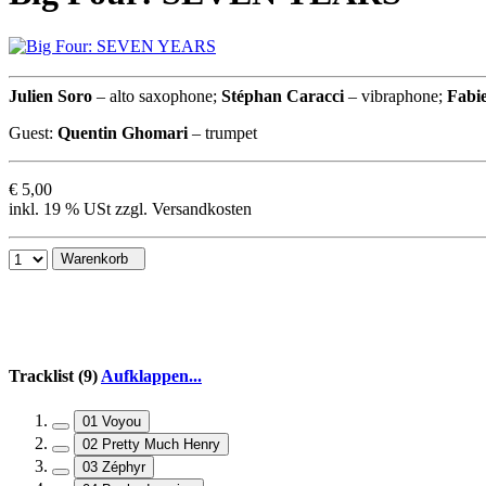
Julien Soro
– alto saxophone;
Stéphan Caracci
– vibraphone;
Fabi
Guest:
Quentin Ghomari
– trumpet
€ 5,00
inkl. 19 % USt zzgl. Versandkosten
Warenkorb
Tracklist (9)
Aufklappen...
01 Voyou
02 Pretty Much Henry
03 Zéphyr