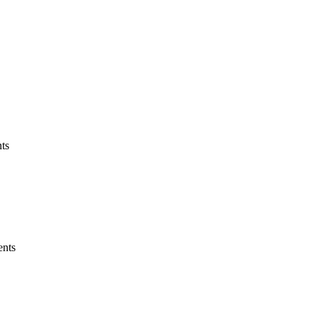
ts
ents