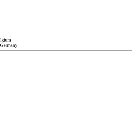
elgium
g/Germany