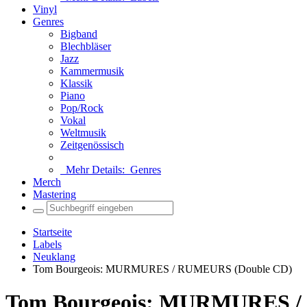
Vinyl
Genres
Bigband
Blechbläser
Jazz
Kammermusik
Klassik
Piano
Pop/Rock
Vokal
Weltmusik
Zeitgenössisch
Mehr Details:
Genres
Merch
Mastering
Startseite
Labels
Neuklang
Tom Bourgeois: MURMURES / RUMEURS (Double CD)
Tom Bourgeois: MURMURES /