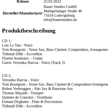
Release
25.03.2022
Bauer Studios GmbH
Markgröninger Straße 46
Hersteller/Manufacturer
71634 Ludwigsburg
info@bauerstudios.de
Produktbeschreibung
CD 1:
Loïs Le Van - Voice
Tom Bourgeois - Tenor Sax, Bass Clarinet, Composition, Arrangemen
Thibault Dille - Accordion
Florent Jeunieaux - Guitar
Guest: Veronika Harcsa - Voice (Track 3)
CD 2:
Veronika Harcsa - Voice
Tom Bourgeois - Tenor Sax, Bass Clarinet & Composition/Arrangem
Ruben Verbruggen - Alto Sax & Barytone Sax
Thomas Mayade - Trumpet
Quinten de Craecker - Trombone
Esinam Dogbatse - Flute & Percussions
Thibault Dille - Accordion