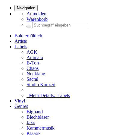
Navigation
Anmelden
Warenkorb
Bald erhältlich
Artists
Labels
AGK
Animato
B-Ton
Chaos
Neuklang
Sacral
Studio Konzert
Mehr Details:
Labels
Vinyl
Genres
Bigband
Blechbläser
Jazz
Kammermusik
Klassik