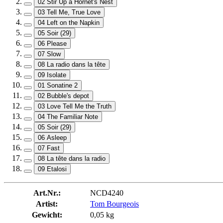
02 Stir Up a Hornet's Nest
03 Tell Me, True Love
04 Left on the Napkin
05 Soir (29)
06 Please
07 Slow
08 La radio dans la tête
09 Isolate
01 Sonatine 2
02 Bubble's depot
03 Love Tell Me the Truth
04 The Familiar Note
05 Soir (29)
06 Asleep
07 Fast
08 La tête dans la radio
09 Etalosi
Art.Nr.:
NCD4240
Artist:
Tom Bourgeois
Gewicht:
0,05 kg