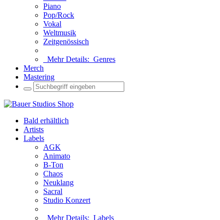
Piano
Pop/Rock
Vokal
Weltmusik
Zeitgenössisch
Mehr Details:
Genres
Merch
Mastering
Bald erhältlich
Artists
Labels
AGK
Animato
B-Ton
Chaos
Neuklang
Sacral
Studio Konzert
Mehr Details:
Labels