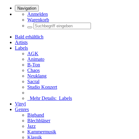
Navigation
Anmelden
Warenkorb
Bald erhältlich
Artists
Labels
AGK
Animato
B-Ton
Chaos
Neuklang
Sacral
Studio Konzert
Mehr Details:
Labels
Vinyl
Genres
Bigband
Blechbläser
Jazz
Kammermusik
Klassik