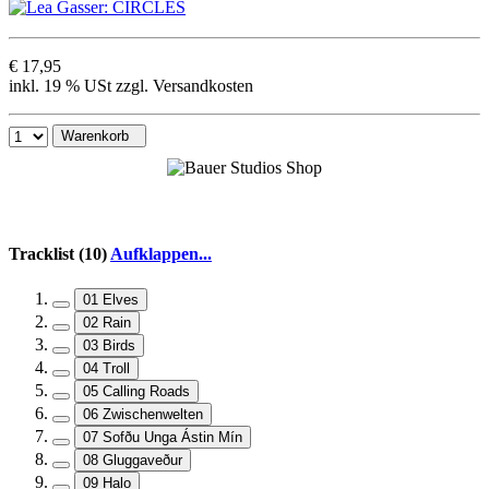
€ 17,95
inkl. 19 % USt zzgl. Versandkosten
Warenkorb
Tracklist (10)
Aufklappen...
01 Elves
02 Rain
03 Birds
04 Troll
05 Calling Roads
06 Zwischenwelten
07 Sofðu Unga Ástin Mín
08 Gluggaveður
09 Halo