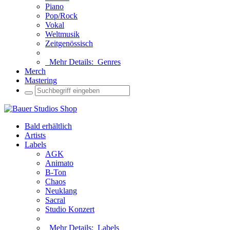
Piano
Pop/Rock
Vokal
Weltmusik
Zeitgenössisch
Mehr Details:
Genres
Merch
Mastering
Bald erhältlich
Artists
Labels
AGK
Animato
B-Ton
Chaos
Neuklang
Sacral
Studio Konzert
Mehr Details:
Labels