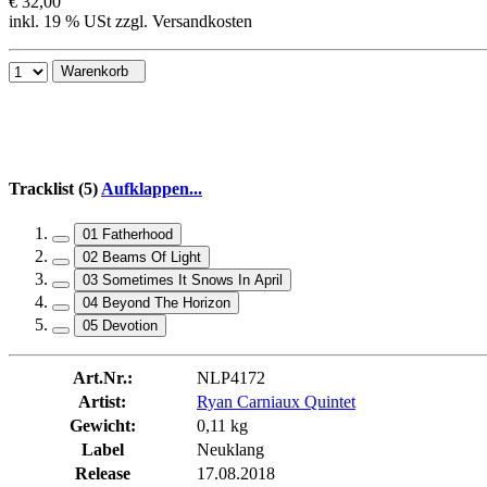
€ 32,00
inkl. 19 % USt zzgl. Versandkosten
Warenkorb
Tracklist (5)
Aufklappen...
01 Fatherhood
02 Beams Of Light
03 Sometimes It Snows In April
04 Beyond The Horizon
05 Devotion
Art.Nr.:
NLP4172
Artist:
Ryan Carniaux Quintet
Gewicht:
0,11 kg
Label
Neuklang
Release
17.08.2018