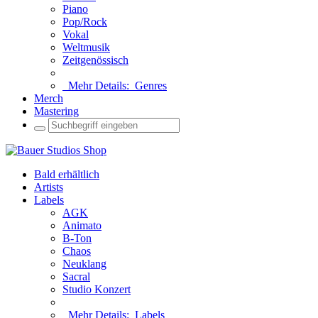
Piano
Pop/Rock
Vokal
Weltmusik
Zeitgenössisch
Mehr Details:
Genres
Merch
Mastering
Bald erhältlich
Artists
Labels
AGK
Animato
B-Ton
Chaos
Neuklang
Sacral
Studio Konzert
Mehr Details:
Labels