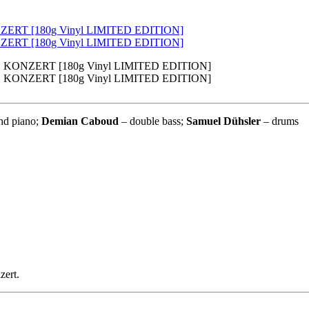
nd piano;
Demian Caboud
– double bass;
Samuel Dühsler
– drums
zert.