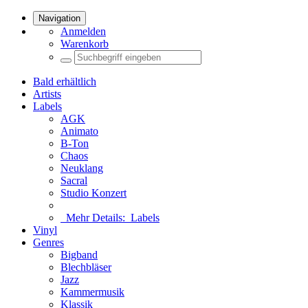
Navigation
Anmelden
Warenkorb
Bald erhältlich
Artists
Labels
AGK
Animato
B-Ton
Chaos
Neuklang
Sacral
Studio Konzert
Mehr Details:
Labels
Vinyl
Genres
Bigband
Blechbläser
Jazz
Kammermusik
Klassik