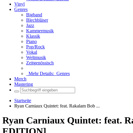
Vinyl
Genres
Bigband
Blechbläser
Jazz
Kammermusik
Klassik
Piano
Pop/Rock
Vokal
Weltmusik
Zeitgenössisch
Mehr Details:
Genres
Merch
Mastering
Startseite
Ryan Carniaux Quintet: feat. Rakalam Bob ...
Ryan Carniaux Quintet: feat
EDITION]