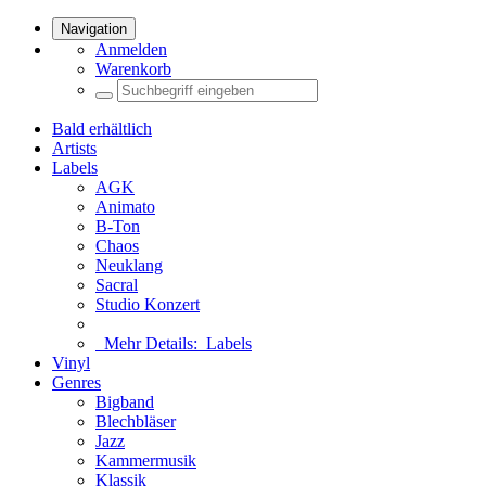
Navigation
Anmelden
Warenkorb
Bald erhältlich
Artists
Labels
AGK
Animato
B-Ton
Chaos
Neuklang
Sacral
Studio Konzert
Mehr Details:
Labels
Vinyl
Genres
Bigband
Blechbläser
Jazz
Kammermusik
Klassik