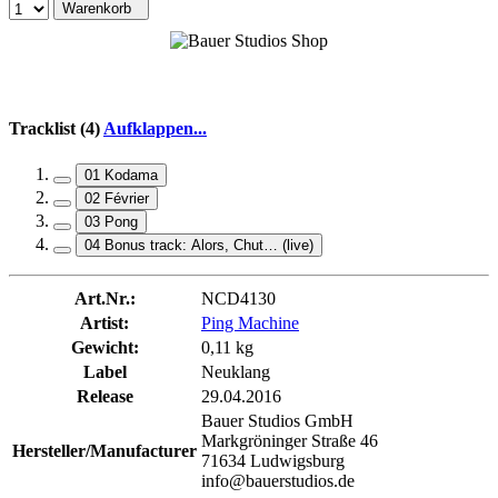
Warenkorb
Tracklist (4)
Aufklappen...
01 Kodama
02 Février
03 Pong
04 Bonus track: Alors, Chut… (live)
Art.Nr.:
NCD4130
Artist:
Ping Machine
Gewicht:
0,11 kg
Label
Neuklang
Release
29.04.2016
Bauer Studios GmbH
Markgröninger Straße 46
Hersteller/Manufacturer
71634 Ludwigsburg
info@bauerstudios.de