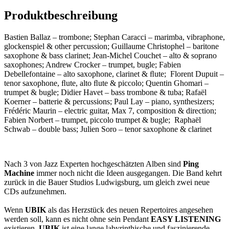
Produktbeschreibung
Bastien Ballaz – trombone; Stephan Caracci – marimba, vibraphone,
glockenspiel & other percussion; Guillaume Christophel – baritone
saxophone & bass clarinet; Jean-Michel Couchet – alto & soprano
saxophones; Andrew Crocker – trumpet, bugle; Fabien
Debellefontaine – alto saxophone, clarinet & ﬂute; Florent Dupuit –
tenor saxophone, ﬂute, alto ﬂute & piccolo; Quentin Ghomari –
trumpet & bugle; Didier Havet – bass trombone & tuba; Rafaël
Koerner – batterie & percussions; Paul Lay – piano, synthesizers;
Frédéric Maurin – electric guitar, Max 7, composition & direction;
Fabien Norbert – trumpet, piccolo trumpet & bugle; Raphaël
Schwab – double bass; Julien Soro – tenor saxophone & clarinet
Nach 3 von Jazz Experten hochgeschätzten Alben sind
Ping
Machine
immer noch nicht die Ideen ausgegangen. Die Band kehrt
zurück in die Bauer Studios Ludwigsburg, um gleich zwei neue
CDs aufzunehmen.
Wenn
UBIK
als das Herzstück des neuen Repertoires angesehen
werden soll, kann es nicht ohne sein Pendant
EASY LISTENING
existieren.
UBIK
ist eine lange labyrinthische und faszinierende