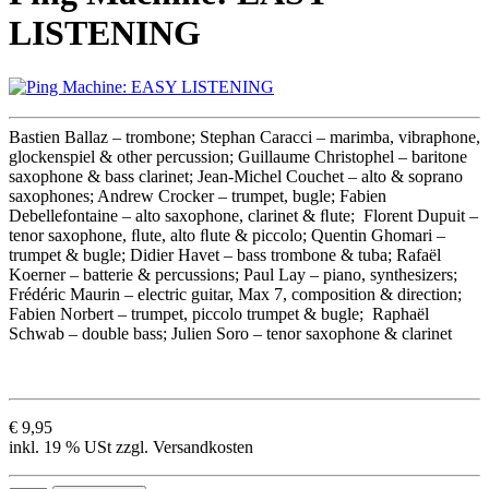
LISTENING
Bastien Ballaz – trombone; Stephan Caracci – marimba, vibraphone,
glockenspiel & other percussion; Guillaume Christophel – baritone
saxophone & bass clarinet; Jean-Michel Couchet – alto & soprano
saxophones; Andrew Crocker – trumpet, bugle; Fabien
Debellefontaine – alto saxophone, clarinet & ﬂute; Florent Dupuit –
tenor saxophone, ﬂute, alto ﬂute & piccolo; Quentin Ghomari –
trumpet & bugle; Didier Havet – bass trombone & tuba; Rafaël
Koerner – batterie & percussions; Paul Lay – piano, synthesizers;
Frédéric Maurin – electric guitar, Max 7, composition & direction;
Fabien Norbert – trumpet, piccolo trumpet & bugle; Raphaël
Schwab – double bass; Julien Soro – tenor saxophone & clarinet
€ 9,95
inkl. 19 % USt zzgl. Versandkosten