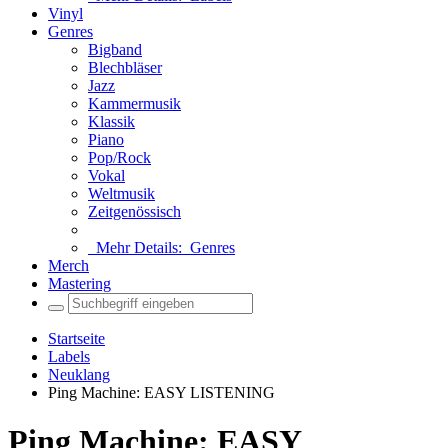
Vinyl
Genres
Bigband
Blechbläser
Jazz
Kammermusik
Klassik
Piano
Pop/Rock
Vokal
Weltmusik
Zeitgenössisch
Mehr Details:
Genres
Merch
Mastering
Startseite
Labels
Neuklang
Ping Machine: EASY LISTENING
Ping Machine: EASY