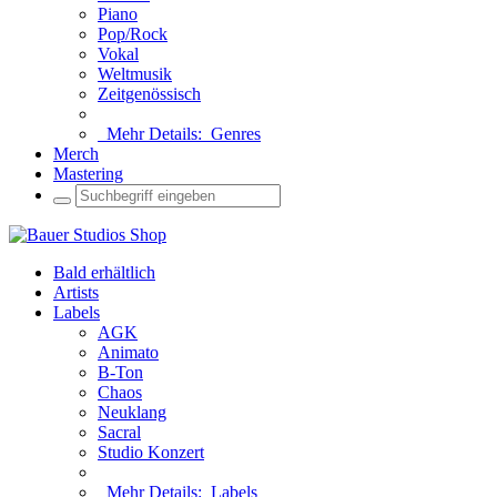
Piano
Pop/Rock
Vokal
Weltmusik
Zeitgenössisch
Mehr Details:
Genres
Merch
Mastering
Bald erhältlich
Artists
Labels
AGK
Animato
B-Ton
Chaos
Neuklang
Sacral
Studio Konzert
Mehr Details:
Labels