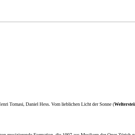
Henri Tomasi, Daniel Hess. Vom lieblichen Licht der Sonne (
Welterstei
ngen musizierende Formation, die 1997 aus Musikern der Oper Zürich g