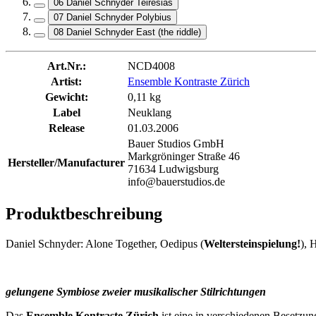
06 Daniel Schnyder Teiresias
07 Daniel Schnyder Polybius
08 Daniel Schnyder East (the riddle)
Art.Nr.:
NCD4008
Artist:
Ensemble Kontraste Zürich
Gewicht:
0,11 kg
Label
Neuklang
Release
01.03.2006
Bauer Studios GmbH
Markgröninger Straße 46
Hersteller/Manufacturer
71634 Ludwigsburg
info@bauerstudios.de
Produktbeschreibung
Daniel Schnyder: Alone Together, Oedipus (
Weltersteinspielung!
), 
gelungene Symbiose zweier musikalischer Stilrichtungen
Das
Ensemble Kontraste Zürich
ist eine in verschiedenen Besetzu