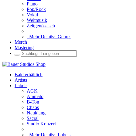
Piano
Pop/Rock
Vokal
Weltmusik
Zeitgenössisch
Mehr Details:
Genres
Merch
Mastering
Bald erhältlich
Artists
Labels
AGK
Animato
B-Ton
Chaos
Neuklang
Sacral
Studio Konzert
Mehr Details:
Labels