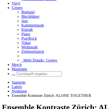
Vinyl
Genres
Bigband
Blechbläser
Jazz
Kammermusik
Klassik
Piano
Pop/Rock
Vokal
Weltmusik
Zeitgenössisch
Mehr Details:
Genres
Merch
Mastering
Startseite
Labels
Neuklang
Ensemble Kontraste Zürich: ALONE TOGETHER
Ensemble Kontraste Zürich