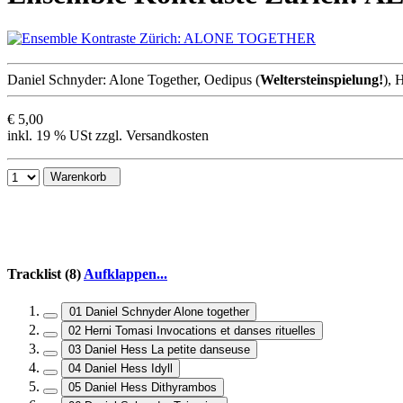
Daniel Schnyder: Alone Together, Oedipus (
Weltersteinspielung!
), 
€ 5,00
inkl. 19 % USt zzgl. Versandkosten
Warenkorb
Tracklist (8)
Aufklappen...
01 Daniel Schnyder Alone together
02 Herni Tomasi Invocations et danses rituelles
03 Daniel Hess La petite danseuse
04 Daniel Hess Idyll
05 Daniel Hess Dithyrambos