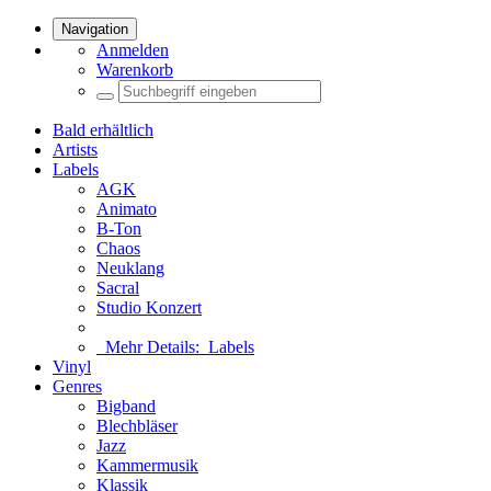
Navigation
Anmelden
Warenkorb
Bald erhältlich
Artists
Labels
AGK
Animato
B-Ton
Chaos
Neuklang
Sacral
Studio Konzert
Mehr Details:
Labels
Vinyl
Genres
Bigband
Blechbläser
Jazz
Kammermusik
Klassik