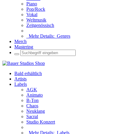
Piano
Pop/Rock
Vokal
Weltmusik
Zeitgenössisch
Mehr Details:
Genres
Merch
Mastering
Bald erhältlich
Artists
Labels
AGK
Animato
B-Ton
Chaos
Neuklang
Sacral
Studio Konzert
Mehr Details:
Labels