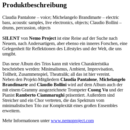
Produktbeschreibung
Claudia Pantalone – voice; Michelangelo Brandimarte – electric
bass, acoustic samples, live electronics, objects; Claudio Bollini –
drums, percussion, objects
SILENT
von
Nemo Project
ist eine Reise auf der Suche nach
Neuem, nach Andersartigem, aber ebenso ein inneres Forschen, eine
Gelegenheit für Reflektionen des Lifestyles und der Welt, die uns
umgibt.
Das neue Album des Trios kann mit vielen Charakteristika
beschrieben werden: Minimalismus, Ambient, Improvisation,
Tollheit, Zusammenspiel, Theatralik; all das ist hier vereint.
Neben den Projekt-Mitgliedern
Claudia Pantalone
,
Michelangelo
Brandimarte
and
Claudio Bollini
wird auf dem Album auch der
mit einem Grammy ausgezeichnete Trompeter
Cuong Vu
und der
Pianist
Ramberto Ciammarughi
präsentiert. Außerdem sind
Streicher und ein Chor vertreten, die das Spektrum vom
minimalistischen Trio zur Komplexität eines großen Ensembles
erweitern.
Mehr Informationen unter
www.nemoproject.com