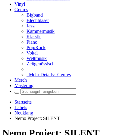
Vinyl
Genres
Bigband
Blechbläser
Jazz
Kammermusik
Klassik
Piano
Pop/Rock
Vokal
Weltmusik
Zeitgenössisch
Mehr Details:
Genres
Merch
Mastering
Startseite
Labels
Neuklang
Nemo Project: SILENT
Nemo Project: SILENT