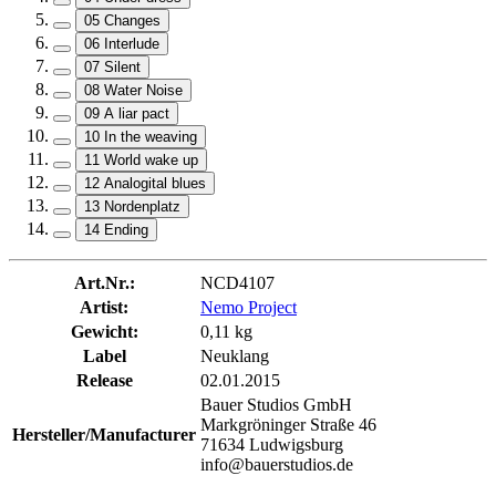
05 Changes
06 Interlude
07 Silent
08 Water Noise
09 A liar pact
10 In the weaving
11 World wake up
12 Analogital blues
13 Nordenplatz
14 Ending
Art.Nr.:
NCD4107
Artist:
Nemo Project
Gewicht:
0,11 kg
Label
Neuklang
Release
02.01.2015
Bauer Studios GmbH
Markgröninger Straße 46
Hersteller/Manufacturer
71634 Ludwigsburg
info@bauerstudios.de