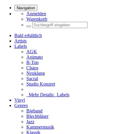
Navigation
Anmelden
Warenkorb
Bald erhältlich
Artists
Labels
AGK
Animato
B-Ton
Chaos
Neuklang
Sacral
Studio Konzert
Mehr Details:
Labels
Vinyl
Genres
Bigband
Blechbläser
Jazz
Kammermusik
Klassik