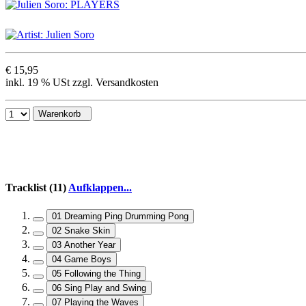
€ 15,95
inkl. 19 % USt zzgl. Versandkosten
Warenkorb
Tracklist (11)
Aufklappen...
01 Dreaming Ping Drumming Pong
02 Snake Skin
03 Another Year
04 Game Boys
05 Following the Thing
06 Sing Play and Swing
07 Playing the Waves