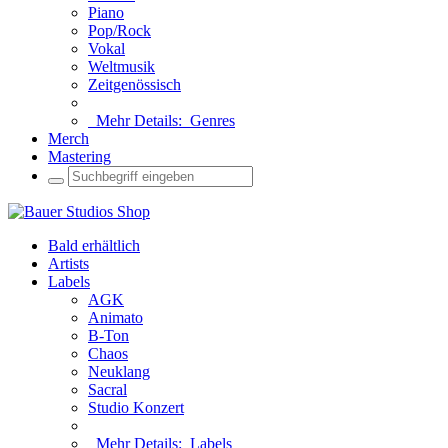
Piano
Pop/Rock
Vokal
Weltmusik
Zeitgenössisch
Mehr Details:
Genres
Merch
Mastering
Bald erhältlich
Artists
Labels
AGK
Animato
B-Ton
Chaos
Neuklang
Sacral
Studio Konzert
Mehr Details:
Labels