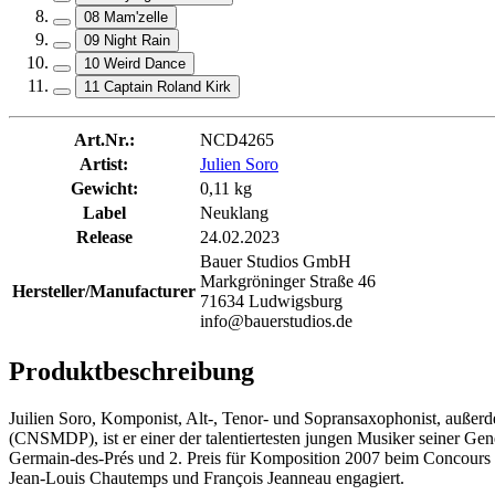
08 Mam'zelle
09 Night Rain
10 Weird Dance
11 Captain Roland Kirk
Art.Nr.:
NCD4265
Artist:
Julien Soro
Gewicht:
0,11 kg
Label
Neuklang
Release
24.02.2023
Bauer Studios GmbH
Markgröninger Straße 46
Hersteller/Manufacturer
71634 Ludwigsburg
info@bauerstudios.de
Produktbeschreibung
Juilien Soro, Komponist, Alt-, Tenor- und Sopransaxophonist, außer
(CNSMDP), ist er einer der talentiertesten jungen Musiker seiner Gen
Germain-des-Prés und 2. Preis für Komposition 2007 beim Concours N
Jean-Louis Chautemps und François Jeanneau engagiert.