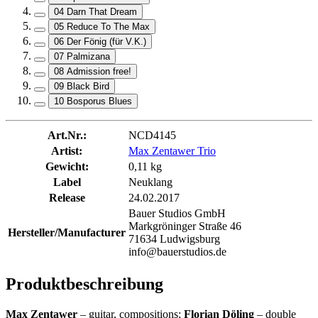
04 Darn That Dream
05 Reduce To The Max
06 Der Fönig (für V.K.)
07 Palmizana
08 Admission free!
09 Black Bird
10 Bosporus Blues
Art.Nr.:
NCD4145
Artist:
Max Zentawer Trio
Gewicht:
0,11 kg
Label
Neuklang
Release
24.02.2017
Bauer Studios GmbH
Markgröninger Straße 46
Hersteller/Manufacturer
71634 Ludwigsburg
info@bauerstudios.de
Produktbeschreibung
Max Zentawer
– guitar, compositions;
Florian Döling
– double