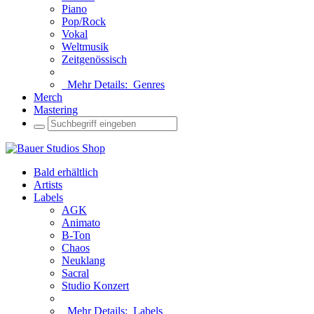
Piano
Pop/Rock
Vokal
Weltmusik
Zeitgenössisch
Mehr Details:
Genres
Merch
Mastering
Bald erhältlich
Artists
Labels
AGK
Animato
B-Ton
Chaos
Neuklang
Sacral
Studio Konzert
Mehr Details:
Labels