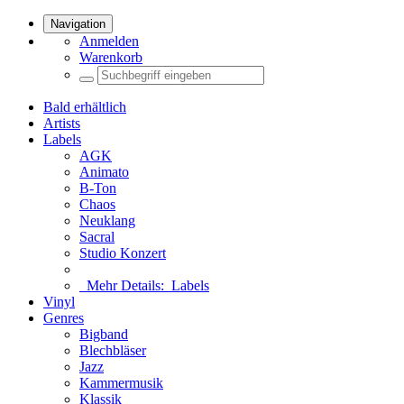
Navigation
Anmelden
Warenkorb
Bald erhältlich
Artists
Labels
AGK
Animato
B-Ton
Chaos
Neuklang
Sacral
Studio Konzert
Mehr Details:
Labels
Vinyl
Genres
Bigband
Blechbläser
Jazz
Kammermusik
Klassik