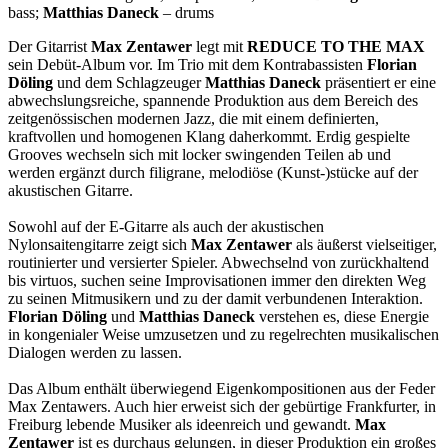
bass;
Matthias Daneck
– drums
Der Gitarrist
Max Zentawer
legt mit
REDUCE TO THE MAX
sein Debüt-Album vor. Im Trio mit dem Kontrabassisten
Florian
Döling
und dem Schlagzeuger
Matthias Daneck
präsentiert er eine
abwechslungsreiche, spannende Produktion aus dem Bereich des
zeitgenössischen modernen Jazz, die mit einem definierten,
kraftvollen und homogenen Klang daherkommt. Erdig gespielte
Grooves wechseln sich mit locker swingenden Teilen ab und
werden ergänzt durch filigrane, melodiöse (Kunst-)stücke auf der
akustischen Gitarre.
Sowohl auf der E-Gitarre als auch der akustischen
Nylonsaitengitarre zeigt sich
Max Zentawer
als äußerst vielseitiger,
routinierter und versierter Spieler. Abwechselnd von zurückhaltend
bis virtuos, suchen seine Improvisationen immer den direkten Weg
zu seinen Mitmusikern und zu der damit verbundenen Interaktion.
Florian Döling
und
Matthias Daneck
verstehen es, diese Energie
in kongenialer Weise umzusetzen und zu regelrechten musikalischen
Dialogen werden zu lassen.
Das Album enthält überwiegend Eigenkompositionen aus der Feder
Max Zentawers. Auch hier erweist sich der gebürtige Frankfurter, in
Freiburg lebende Musiker als ideenreich und gewandt.
Max
Zentawer
ist es durchaus gelungen, in dieser Produktion ein großes