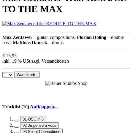
TO THE MAX
Max Zentawer
– guitar, compositions;
Florian Döling
– double
bass;
Matthias Daneck
– drums
€ 15,95
inkl. 19 % USt zzgl. Versandkosten
Warenkorb
Tracklist (10)
Aufklappen...
01 OSC in 3
02 Je pense à vous
03 Spiral Connections