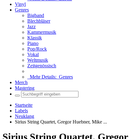
Vinyl
Genres
Bigband
Blechbläser
Jazz
Kammermusik
Klassik
Piano
Pop/Rock
Vokal
Weltmusik
Zeitgenössisch
Mehr Details:
Genres
Merch
Mastering
Startseite
Labels
Neuklang
Sirius String Quartet, Gregor Huebner, Mike ...
Sirius String Quartet, Gregor