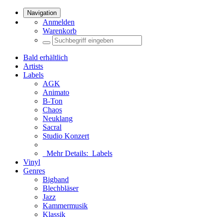
Navigation
Anmelden
Warenkorb
Bald erhältlich
Artists
Labels
AGK
Animato
B-Ton
Chaos
Neuklang
Sacral
Studio Konzert
Mehr Details:
Labels
Vinyl
Genres
Bigband
Blechbläser
Jazz
Kammermusik
Klassik