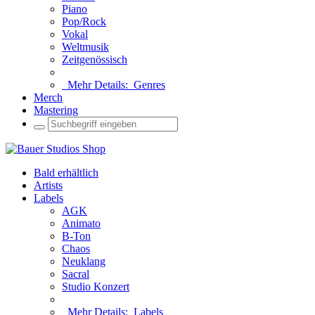
Piano
Pop/Rock
Vokal
Weltmusik
Zeitgenössisch
Mehr Details:
Genres
Merch
Mastering
Bald erhältlich
Artists
Labels
AGK
Animato
B-Ton
Chaos
Neuklang
Sacral
Studio Konzert
Mehr Details:
Labels