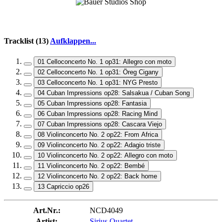
Tracklist (13)
Aufklappen...
01 Celloconcerto No. 1 op31: Allegro con moto
02 Celloconcerto No. 1 op31: Öreg Cigany
03 Celloconcerto No. 1 op31: NYG Presto
04 Cuban Impressions op28: Salsakua / Cuban Song
05 Cuban Impressions op28: Fantasia
06 Cuban Impressions op28: Racing Mind
07 Cuban Impressions op28: Cascara Viejo
08 Violinconcerto No. 2 op22: From Africa
09 Violinconcerto No. 2 op22: Adagio triste
10 Violinconcerto No. 2 op22: Allegro con moto
11 Violinconcerto No. 2 op22: Bembé
12 Violinconcerto No. 2 op22: Back home
13 Capriccio op26
Art.Nr.:
NCD4049
Artist:
Sirius Quartet