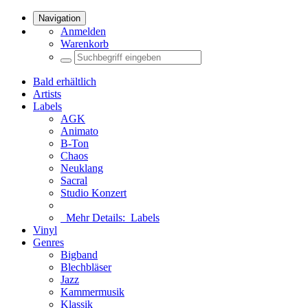
Navigation
Anmelden
Warenkorb
Bald erhältlich
Artists
Labels
AGK
Animato
B-Ton
Chaos
Neuklang
Sacral
Studio Konzert
Mehr Details:
Labels
Vinyl
Genres
Bigband
Blechbläser
Jazz
Kammermusik
Klassik