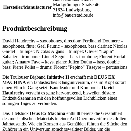
Markgröninger Straße 46
Hersteller/Manufacturer
71634 Ludwigsburg
info@bauerstudios.de
Produktbeschreibung
David Haudrechy – saxophones, direction; Ferdinand Doumerc –
saxophones, flute; Gaël Pautric – saxophones, bass clarinet; Nicolas
Gardel – trumpet; Nicolas Algans – trumpet; Olivier "Lapin"
Sabatier – trombone; Lionel Segui – bass trombone; Florent Hortal –
guitar; Amaury Faye – keys, piano; Julien Duthu – bass, double
bass; Pierre Pollet – drums; Florent "Pepino" Tisseyre – percussions
Die Toulouser Bigband
Initiative H
erschafft mit
DEUS EX
MACHINA
ein fantastisches Klanguniversum, das im Kopf sofort
einen Film in Gang setzt. Bandleader und Komponist
David
Haudrechy
versteht es ganz hervorragend, bisweilen düstere
Endzeit-Szenarien mit den hoffnungsvollen Lichtblicken eines
sonnigen Tages zu verbinden.
Das Titelstück
Deus Ex Machina
enthüllt bereits die Gesamtheit
des musikalischen Materials in einer Art Opernouvertüre des dritten
Jahrtausends. Wie ein Konzert aus Gemälden führen die Stücke den
Zuhörer in ein Universum sprachgewaltiger Bilder, um die