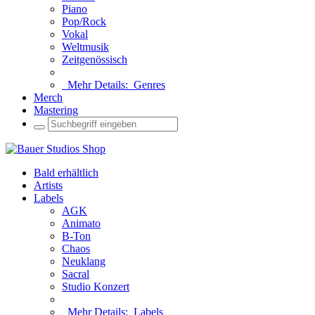
Piano
Pop/Rock
Vokal
Weltmusik
Zeitgenössisch
Mehr Details:
Genres
Merch
Mastering
Bald erhältlich
Artists
Labels
AGK
Animato
B-Ton
Chaos
Neuklang
Sacral
Studio Konzert
Mehr Details:
Labels