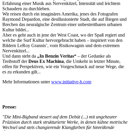
Erfahrung einer Musik aus Nervenkitzel, Intensität und leichtem
Schaudern zu durchleben.
Wir reisen durch ein imaginäres Amerika, jenes des Fotografen
Raymond Depardon, eine desillusionierte Stadt, die auf Biegen und
Brechen das neuralgische Zentrum einer unbestreitbaren urbanen
Kultur bildet...
Aber es geht auch in jene der West Coast, wo der Spaß regiert und
welche die Surf Kultur hervorgebracht haben – inspiriert von den
Bildern LeRoy Grannis’, vom Risikowagnis und dem extremen
Nervenkitzel...
Und dann steht da
„In Benzin Veritas“
– der Gedanke als
Treibstoff der
Deus Ex Machina
, die Umkehr in letzter Minute,
offen für Perspektiven, wie ein Vorgeschmack auf neue Wege, die
es zu erkunden gilt...
Mehr Informationen unter
www.initiative-h.com
Presse:
"Die Mini-Bigband steuert auf dem Debüt (...) mit ungeheurer
Präzision durch stark strukturierte Werke, in denen kühne metrische
Wechsel und stets changierende Klangfarben für hinreißende