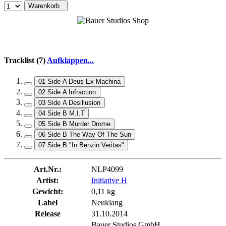
Warenkorb
Tracklist (7)
Aufklappen...
01 Side A Deus Ex Machina
02 Side A Infraction
03 Side A Desillusion
04 Side B M.I.T
05 Side B Murder Drome
06 Side B The Way Of The Sun
07 Side B "In Benzin Veritas"
Art.Nr.:
NLP4099
Artist:
Initiative H
Gewicht:
0,11 kg
Label
Neuklang
Release
31.10.2014
Bauer Studios GmbH