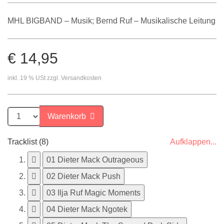
MHL BIGBAND
– Musik;
Bernd Ruf
– Musikalische Leitung
€ 14,95
inkl. 19 % USt zzgl. Versandkosten
Warenkorb
Tracklist (8)
Aufklappen...
01 Dieter Mack Outrageous
02 Dieter Mack Push
03 Ilja Ruf Magic Moments
04 Dieter Mack Ngotek