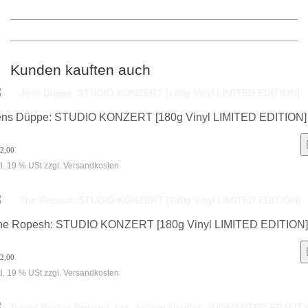
Kunden kauften auch
ens Düppe: STUDIO KONZERT [180g Vinyl LIMITED EDITION]
32,00
kl. 19 % USt zzgl. Versandkosten
he Ropesh: STUDIO KONZERT [180g Vinyl LIMITED EDITION]
32,00
kl. 19 % USt zzgl. Versandkosten