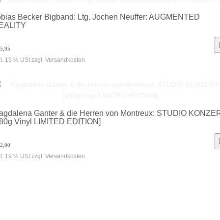
obias Becker Bigband: Ltg. Jochen Neuffer: AUGMENTED
EALITY
15,95
kl. 19 % USt zzgl. Versandkosten
agdalena Ganter & die Herren von Montreux: STUDIO KONZE
180g Vinyl LIMITED EDITION]
32,00
kl. 19 % USt zzgl. Versandkosten