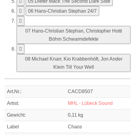
05 Dieter Mack The Second Dark Side
06 Hans-Christian Stephan 24/7
07 Hans-Christian Stephan, Christopher Hotti
Böhm Schwarmdefekte
08 Michael Knarr, Kio Krabbenhöft, Jon Ander
Klein Till Your Well
Art.Nr.:
CACD8507
Artist:
MHL - Lübeck Sound
Gewicht:
0,11 kg
Label
Chaos