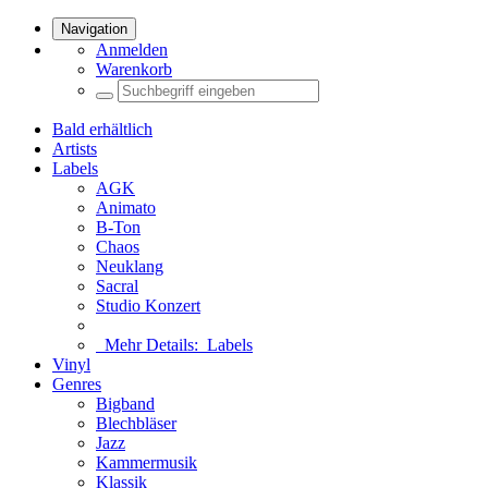
Navigation
Anmelden
Warenkorb
Bald erhältlich
Artists
Labels
AGK
Animato
B-Ton
Chaos
Neuklang
Sacral
Studio Konzert
Mehr Details:
Labels
Vinyl
Genres
Bigband
Blechbläser
Jazz
Kammermusik
Klassik