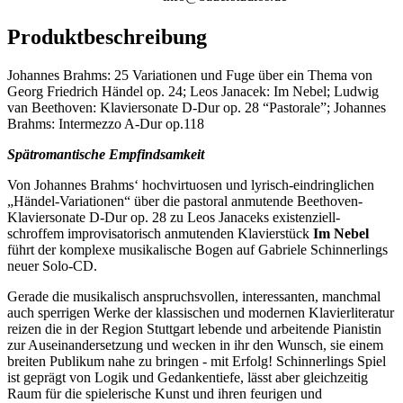
Produktbeschreibung
Johannes Brahms: 25 Variationen und Fuge über ein Thema von
Georg Friedrich Händel op. 24; Leos Janacek: Im Nebel; Ludwig
van Beethoven: Klaviersonate D-Dur op. 28 “Pastorale”; Johannes
Brahms: Intermezzo A-Dur op.118
Spätromantische Empfindsamkeit
Von Johannes Brahms‘ hochvirtuosen und lyrisch-eindringlichen
„Händel-Variationen“ über die pastoral anmutende Beethoven-
Klaviersonate D-Dur op. 28 zu Leos Janaceks existenziell-
schroffem improvisatorisch anmutenden Klavierstück
Im Nebel
führt der komplexe musikalische Bogen auf Gabriele Schinnerlings
neuer Solo-CD.
Gerade die musikalisch anspruchsvollen, interessanten, manchmal
auch sperrigen Werke der klassischen und modernen Klavierliteratur
reizen die in der Region Stuttgart lebende und arbeitende Pianistin
zur Auseinandersetzung und wecken in ihr den Wunsch, sie einem
breiten Publikum nahe zu bringen - mit Erfolg! Schinnerlings Spiel
ist geprägt von Logik und Gedankentiefe, lässt aber gleichzeitig
Raum für die spielerische Kunst und ihren feurigen und