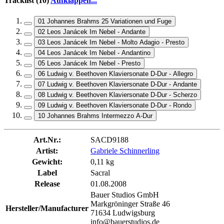
Tracklist (10)
Aufklappen...
01 Johannes Brahms 25 Variationen und Fuge
02 Leos Janácek Im Nebel - Andante
03 Leos Janácek Im Nebel - Molto Adagio - Presto
04 Leos Janácek Im Nebel - Andantino
05 Leos Janácek Im Nebel - Presto
06 Ludwig v. Beethoven Klaviersonate D-Dur - Allegro
07 Ludwig v. Beethoven Klaviersonate D-Dur - Andante
08 Ludwig v. Beethoven Klaviersonate D-Dur - Scherzo
09 Ludwig v. Beethoven Klaviersonate D-Dur - Rondo
10 Johannes Brahms Intermezzo A-Dur
Art.Nr.:
SACD9188
Artist:
Gabriele Schinnerling
Gewicht:
0,11 kg
Label
Sacral
Release
01.08.2008
Bauer Studios GmbH
Markgröninger Straße 46
Hersteller/Manufacturer
71634 Ludwigsburg
info@bauerstudios.de