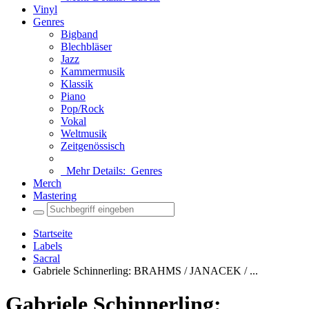
Vinyl
Genres
Bigband
Blechbläser
Jazz
Kammermusik
Klassik
Piano
Pop/Rock
Vokal
Weltmusik
Zeitgenössisch
Mehr Details:
Genres
Merch
Mastering
Startseite
Labels
Sacral
Gabriele Schinnerling: BRAHMS / JANACEK / ...
Gabriele Schinnerling: