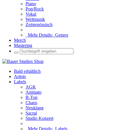
Piano
Pop/Rock
Vokal
Weltmusik
Zeitgenössisch
Mehr Details:
Genres
Merch
Mastering
Bald erhältlich
Artists
Labels
AGK
Animato
B-Ton
Chaos
Neuklang
Sacral
Studio Konzert
Mehr Details:
Labels