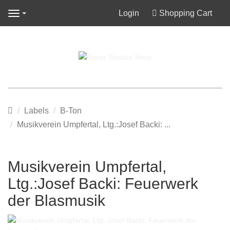
Login
Shopping Cart
Navigation
Main
Labels
B-Ton
page
Musikverein Umpfertal, Ltg.:Josef Backi: ...
Musikverein Umpfertal,
Ltg.:Josef Backi: Feuerwerk
der Blasmusik