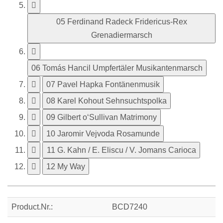
05 Ferdinand Radeck Fridericus-Rex
Grenadiermarsch
06 Tomás Hancil Umpfertäler Musikantenmarsch
07 Pavel Hapka Fontänenmusik
08 Karel Kohout Sehnsuchtspolka
09 Gilbert o‘Sullivan Matrimony
10 Jaromir Vejvoda Rosamunde
11 G. Kahn / E. Eliscu / V. Jomans Carioca
12 My Way
Product.Nr.:
BCD7240