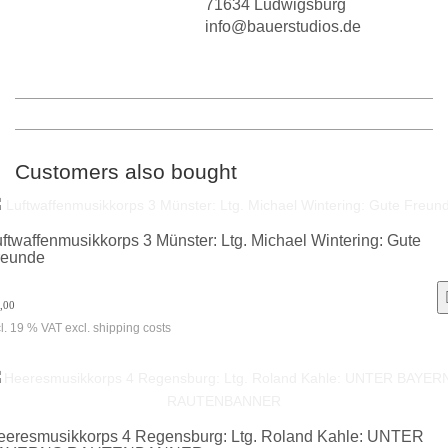
71634 Ludwigsburg
info@bauerstudios.de
Customers also bought
ftwaffenmusikkorps 3 Münster: Ltg. Michael Wintering: Gute
reunde
,00
cl. 19 % VAT excl. shipping costs
eeresmusikkorps 4 Regensburg: Ltg. Roland Kahle: UNTER