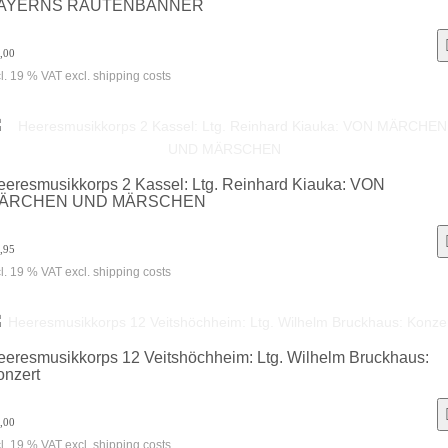
AYERNS RAUTENBANNER
,00
cl. 19 % VAT excl. shipping costs
eeresmusikkorps 2 Kassel: Ltg. Reinhard Kiauka: VON
ÄRCHEN UND MÄRSCHEN
,95
cl. 19 % VAT excl. shipping costs
eeresmusikkorps 12 Veitshöchheim: Ltg. Wilhelm Bruckhaus:
onzert
,00
cl. 19 % VAT excl. shipping costs