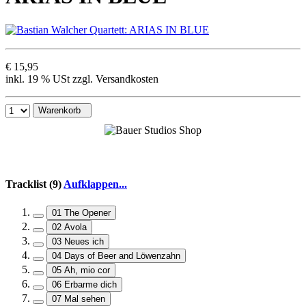
€ 15,95
inkl. 19 % USt zzgl. Versandkosten
Warenkorb
Tracklist (9)
Aufklappen...
01 The Opener
02 Avola
03 Neues ich
04 Days of Beer and Löwenzahn
05 Ah, mio cor
06 Erbarme dich
07 Mal sehen