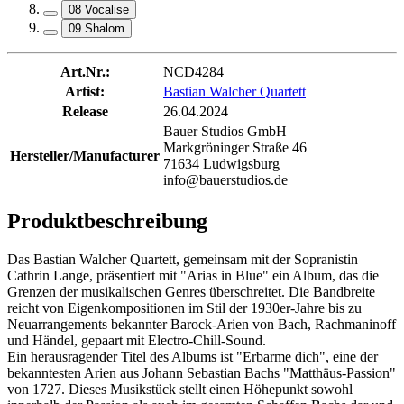
08 Vocalise
09 Shalom
Art.Nr.:
NCD4284
Artist:
Bastian Walcher Quartett
Release
26.04.2024
Bauer Studios GmbH
Markgröninger Straße 46
Hersteller/Manufacturer
71634 Ludwigsburg
info@bauerstudios.de
Produktbeschreibung
Das Bastian Walcher Quartett, gemeinsam mit der Sopranistin
Cathrin Lange, präsentiert mit "Arias in Blue" ein Album, das die
Grenzen der musikalischen Genres überschreitet. Die Bandbreite
reicht von Eigenkompositionen im Stil der 1930er-Jahre bis zu
Neuarrangements bekannter Barock-Arien von Bach, Rachmaninoff
und Händel, gepaart mit Electro-Chill-Sound.
Ein herausragender Titel des Albums ist "Erbarme dich", eine der
bekanntesten Arien aus Johann Sebastian Bachs "Matthäus-Passion"
von 1727. Dieses Musikstück stellt einen Höhepunkt sowohl