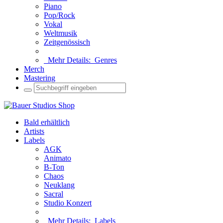
Piano
Pop/Rock
Vokal
Weltmusik
Zeitgenössisch
Mehr Details:
Genres
Merch
Mastering
Bald erhältlich
Artists
Labels
AGK
Animato
B-Ton
Chaos
Neuklang
Sacral
Studio Konzert
Mehr Details:
Labels