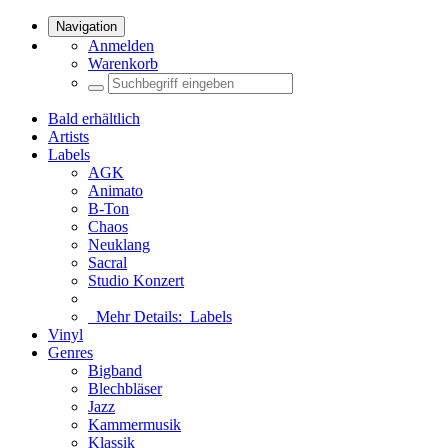
Navigation
Anmelden
Warenkorb
Bald erhältlich
Artists
Labels
AGK
Animato
B-Ton
Chaos
Neuklang
Sacral
Studio Konzert
Mehr Details:
Labels
Vinyl
Genres
Bigband
Blechbläser
Jazz
Kammermusik
Klassik