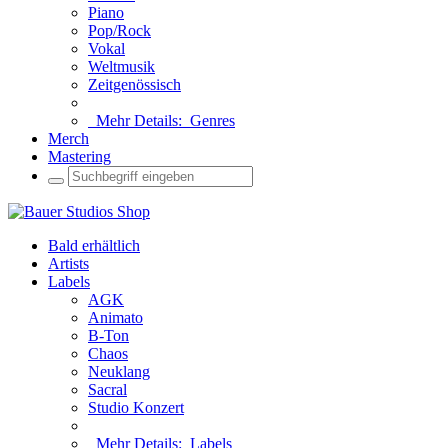
Piano
Pop/Rock
Vokal
Weltmusik
Zeitgenössisch
Mehr Details:
Genres
Merch
Mastering
Bald erhältlich
Artists
Labels
AGK
Animato
B-Ton
Chaos
Neuklang
Sacral
Studio Konzert
Mehr Details:
Labels