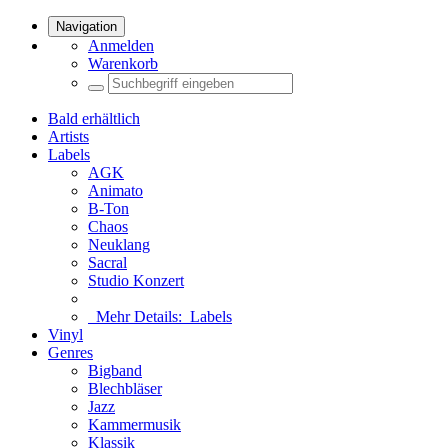
Navigation
Anmelden
Warenkorb
Bald erhältlich
Artists
Labels
AGK
Animato
B-Ton
Chaos
Neuklang
Sacral
Studio Konzert
Mehr Details:
Labels
Vinyl
Genres
Bigband
Blechbläser
Jazz
Kammermusik
Klassik