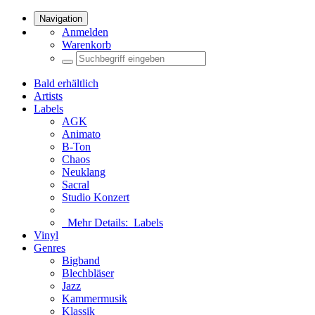
Navigation
Anmelden
Warenkorb
Bald erhältlich
Artists
Labels
AGK
Animato
B-Ton
Chaos
Neuklang
Sacral
Studio Konzert
Mehr Details:
Labels
Vinyl
Genres
Bigband
Blechbläser
Jazz
Kammermusik
Klassik