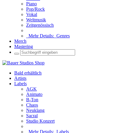
Piano
Pop/Rock
Vokal
Weltmusik
Zeitgenössisch
Mehr Details:
Genres
Merch
Mastering
Bald erhältlich
Artists
Labels
AGK
Animato
B-Ton
Chaos
Neuklang
Sacral
Studio Konzert
Mehr Details:
Labels