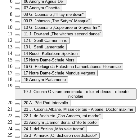
06 Anonym Agnus Dei
07 Anonym Ghaetta
08 G. Coperario „I‘ll lay me down“
09 R. Johnson „The Satyrs‘ Masque“
10 G. Coperario „Cuperaree or Grayes Inn“
11 J. Dowland „The witches second dance“
12 L. Senfl Carmen in re
13 L. Senfl Lamentatio
14 Rudolf Kelterborn Spektren
15 Notre Dame-Schule Mors
16 G. Pierluigi da Palestrina Lamentationes Hieremiae
17 Notre Dame-Schule Mundus vergens
18 Anonym Parlamento
19 J. Ciconia O virum omnimoda - o lux et decus - o beate
nicholae
20 A. Pärt Pari Intervallo
21 J. Ciconia Albane, Misse celitus - Albane, Doctor maxime
22 J. de Anchieta „Con Amores, mi madre“
23 Anonym „L‘amor, dona, ch‘ito te porto
24 J. del Enzina „Más vale trocar“
25 J. Almorox „O, dichoso i desdichado!“