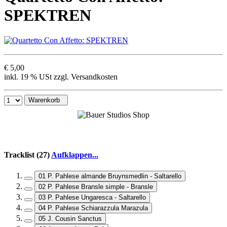
SPEKTREN
€ 5,00
inkl. 19 % USt zzgl. Versandkosten
Warenkorb
Tracklist (27)
Aufklappen...
01 P. Pahlese almande Bruynsmedlin - Saltarello
02 P. Pahlese Bransle simple - Bransle
03 P. Pahlese Ungaresca - Saltarello
04 P. Pahlese Schiarazzula Marazula
05 J. Cousin Sanctus