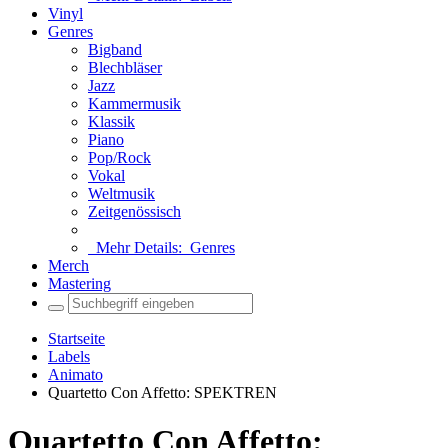
Vinyl
Genres
Bigband
Blechbläser
Jazz
Kammermusik
Klassik
Piano
Pop/Rock
Vokal
Weltmusik
Zeitgenössisch
Mehr Details:
Genres
Merch
Mastering
Startseite
Labels
Animato
Quartetto Con Affetto: SPEKTREN
Quartetto Con Affetto: