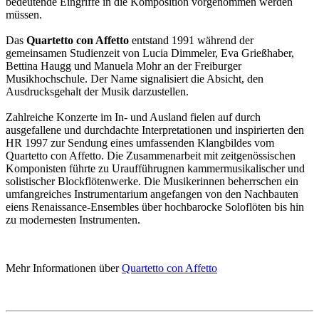
bedeutende Eingriffe in die Komposition vorgenommen werden
müssen.
Das
Quartetto con Affetto
entstand 1991 während der
gemeinsamen Studienzeit von Lucia Dimmeler, Eva Grießhaber,
Bettina Haugg und Manuela Mohr an der Freiburger
Musikhochschule. Der Name signalisiert die Absicht, den
Ausdrucksgehalt der Musik darzustellen.
Zahlreiche Konzerte im In- und Ausland fielen auf durch
ausgefallene und durchdachte Interpretationen und inspirierten den
HR 1997 zur Sendung eines umfassenden Klangbildes vom
Quartetto con Affetto. Die Zusammenarbeit mit zeitgenössischen
Komponisten führte zu Uraufführugnen kammermusikalischer und
solistischer Blockflötenwerke. Die Musikerinnen beherrschen ein
umfangreiches Instrumentarium angefangen von den Nachbauten
eiens Renaissance-Ensembles über hochbarocke Soloflöten bis hin
zu modernesten Instrumenten.
Mehr Informationen über
Quartetto con Affetto