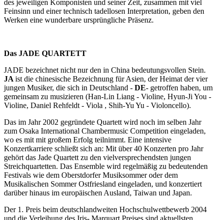
des jeweiligen Komponisten und seiner Zeit, zusammen mit viel
Feinsinn und einer technisch tadellosen Interpretation, geben den
Werken eine wunderbare ursprüngliche Präsenz.
Das JADE QUARTETT
JADE bezeichnet nicht nur den in China bedeutungsvollen Stein.
JA
ist die chinesische Bezeichnung für Asien, der Heimat der vier
jungen Musiker, die sich in Deutschland -
DE
- getroffen haben, um
gemeinsam zu musizieren (Han-Lin Liang - Violine, Hyun-Ji You -
Violine, Daniel Rehfeldt - Viola , Shih-Yu Yu - Violoncello).
Das im Jahr 2002 gegründete Quartett wird noch im selben Jahr
zum Osaka International Chambermusic Competition eingeladen,
wo es mit mit großem Erfolg teilnimmt. Eine intensive
Konzertkarriere schließt sich an: Mit über 40 Konzerten pro Jahr
gehört das Jade Quartett zu den vielversprechendsten jungen
Streichquartetten. Das Ensemble wird regelmäßig zu bedeutenden
Festivals wie dem Oberstdorfer Musiksommer oder dem
Musikalischen Sommer Ostfriesland eingeladen, und konzertiert
darüber hinaus im europäischen Ausland, Taiwan und Japan.
Der 1. Preis beim deutschlandweiten Hochschulwettbewerb 2004
und die Verleihung des Iris- Marquart Preises sind aktuellsten