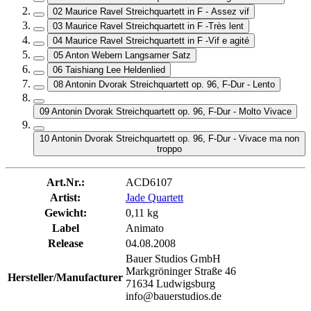
02 Maurice Ravel Streichquartett in F - Assez vif
03 Maurice Ravel Streichquartett in F -Très lent
04 Maurice Ravel Streichquartett in F -Vif e agité
05 Anton Webern Langsamer Satz
06 Taishiang Lee Heldenlied
08 Antonin Dvorak Streichquartett op. 96, F-Dur - Lento
09 Antonin Dvorak Streichquartett op. 96, F-Dur - Molto Vivace
10 Antonin Dvorak Streichquartett op. 96, F-Dur - Vivace ma non
troppo
Art.Nr.:
ACD6107
Artist:
Jade Quartett
Gewicht:
0,11 kg
Label
Animato
Release
04.08.2008
Bauer Studios GmbH
Markgröninger Straße 46
Hersteller/Manufacturer
71634 Ludwigsburg
info@bauerstudios.de