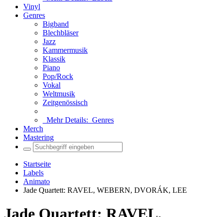
Vinyl
Genres
Bigband
Blechbläser
Jazz
Kammermusik
Klassik
Piano
Pop/Rock
Vokal
Weltmusik
Zeitgenössisch
Mehr Details:
Genres
Merch
Mastering
Startseite
Labels
Animato
Jade Quartett: RAVEL, WEBERN, DVORÁK, LEE
Jade Quartett: RAVEL,