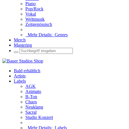
Piano
Pop/Rock
Vokal
Weltmusik
Zeitgenössisch
Mehr Details:
Genres
Merch
Mastering
Bald erhältlich
Artists
Labels
AGK
Animato
B-Ton
Chaos
Neuklang
Sacral
Studio Konzert
Mehr Details:
Labels