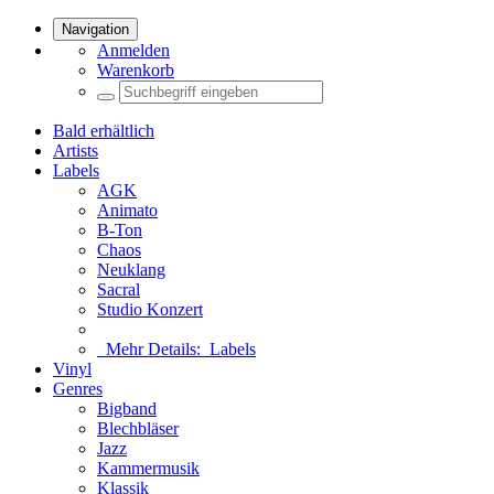
Navigation
Anmelden
Warenkorb
Bald erhältlich
Artists
Labels
AGK
Animato
B-Ton
Chaos
Neuklang
Sacral
Studio Konzert
Mehr Details:
Labels
Vinyl
Genres
Bigband
Blechbläser
Jazz
Kammermusik
Klassik