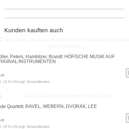
Kunden kauften auch
öller, Peters, Hambitzer, Brandt: HÖFISCHE MUSIK AUF
RIGINAL INSTRUMENTEN
,00
kl. 19 % USt zzgl. Versandkosten
ade Quartett: RAVEL, WEBERN, DVORÁK, LEE
,00
kl. 19 % USt zzgl. Versandkosten