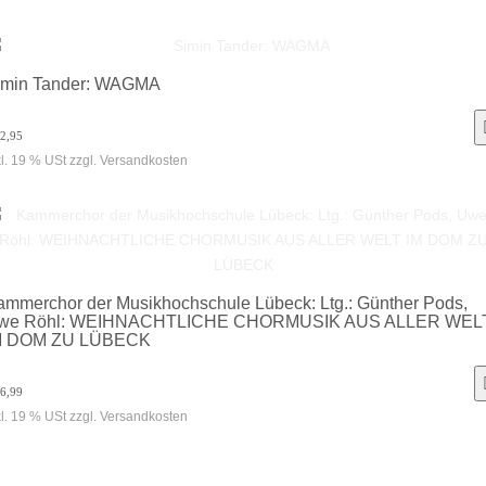
imin Tander: WAGMA
12,95
kl. 19 % USt zzgl. Versandkosten
ammerchor der Musikhochschule Lübeck: Ltg.: Günther Pods,
we Röhl: WEIHNACHTLICHE CHORMUSIK AUS ALLER WEL
M DOM ZU LÜBECK
16,99
kl. 19 % USt zzgl. Versandkosten