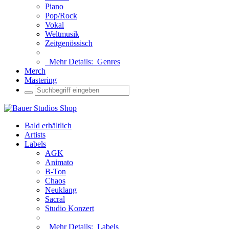
Piano
Pop/Rock
Vokal
Weltmusik
Zeitgenössisch
Mehr Details:
Genres
Merch
Mastering
Bald erhältlich
Artists
Labels
AGK
Animato
B-Ton
Chaos
Neuklang
Sacral
Studio Konzert
Mehr Details:
Labels