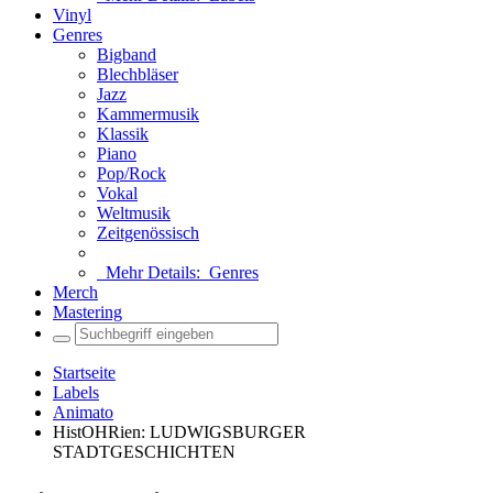
Vinyl
Genres
Bigband
Blechbläser
Jazz
Kammermusik
Klassik
Piano
Pop/Rock
Vokal
Weltmusik
Zeitgenössisch
Mehr Details:
Genres
Merch
Mastering
Startseite
Labels
Animato
HistOHRien: LUDWIGSBURGER
STADTGESCHICHTEN