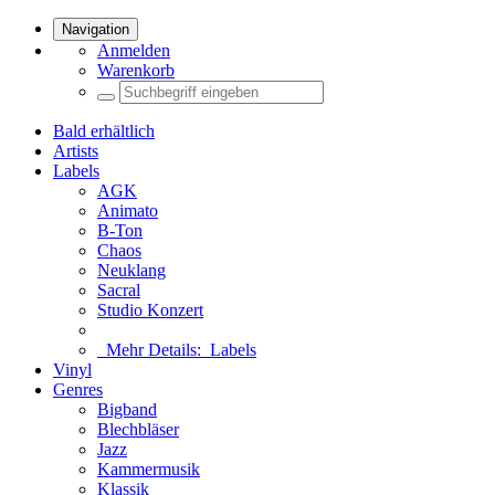
Navigation
Anmelden
Warenkorb
Bald erhältlich
Artists
Labels
AGK
Animato
B-Ton
Chaos
Neuklang
Sacral
Studio Konzert
Mehr Details:
Labels
Vinyl
Genres
Bigband
Blechbläser
Jazz
Kammermusik
Klassik