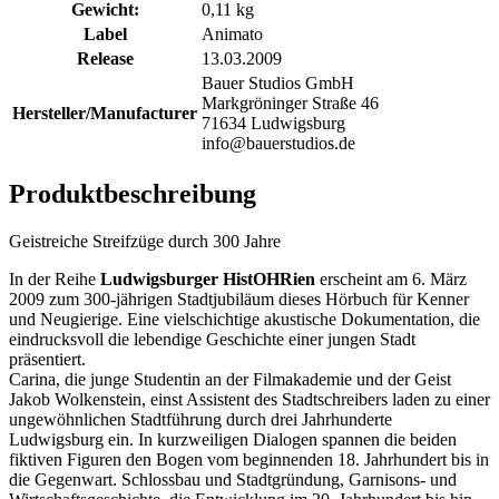
Gewicht:
0,11 kg
Label
Animato
Release
13.03.2009
Bauer Studios GmbH
Markgröninger Straße 46
Hersteller/Manufacturer
71634 Ludwigsburg
info@bauerstudios.de
Produktbeschreibung
Geistreiche Streifzüge durch 300 Jahre
In der Reihe
Ludwigsburger HistOHRien
erscheint am 6. März
2009 zum 300-jährigen Stadtjubiläum dieses Hörbuch für Kenner
und Neugierige. Eine vielschichtige akustische Dokumentation, die
eindrucksvoll die lebendige Geschichte einer jungen Stadt
präsentiert.
Carina, die junge Studentin an der Filmakademie und der Geist
Jakob Wolkenstein, einst Assistent des Stadtschreibers laden zu einer
ungewöhnlichen Stadtführung durch drei Jahrhunderte
Ludwigsburg ein. In kurzweiligen Dialogen spannen die beiden
fiktiven Figuren den Bogen vom beginnenden 18. Jahrhundert bis in
die Gegenwart. Schlossbau und Stadtgründung, Garnisons- und