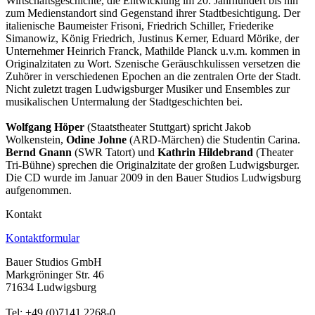
Wirtschaftsgeschichte, die Entwicklung im 20. Jahrhundert bis hin
zum Medienstandort sind Gegenstand ihrer Stadtbesichtigung. Der
italienische Baumeister Frisoni, Friedrich Schiller, Friederike
Simanowiz, König Friedrich, Justinus Kerner, Eduard Mörike, der
Unternehmer Heinrich Franck, Mathilde Planck u.v.m. kommen in
Originalzitaten zu Wort. Szenische Geräuschkulissen versetzen die
Zuhörer in verschiedenen Epochen an die zentralen Orte der Stadt.
Nicht zuletzt tragen Ludwigsburger Musiker und Ensembles zur
musikalischen Untermalung der Stadtgeschichten bei.
Wolfgang Höper
(Staatstheater Stuttgart) spricht Jakob
Wolkenstein,
Odine Johne
(ARD-Märchen) die Studentin Carina.
Bernd Gnann
(SWR Tatort) und
Kathrin Hildebrand
(Theater
Tri-Bühne) sprechen die Originalzitate der großen Ludwigsburger.
Die CD wurde im Januar 2009 in den Bauer Studios Ludwigsburg
aufgenommen.
Kontakt
Kontaktformular
Bauer Studios GmbH
Markgröninger Str. 46
71634 Ludwigsburg
Tel: +49 (0)7141 2268-0