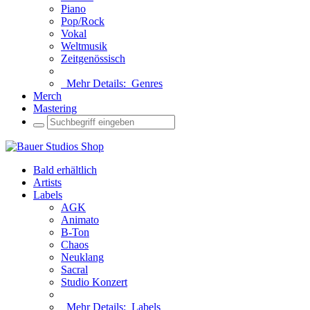
Piano
Pop/Rock
Vokal
Weltmusik
Zeitgenössisch
Mehr Details:
Genres
Merch
Mastering
Bald erhältlich
Artists
Labels
AGK
Animato
B-Ton
Chaos
Neuklang
Sacral
Studio Konzert
Mehr Details:
Labels