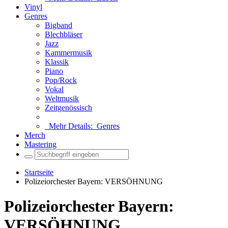
Vinyl
Genres
Bigband
Blechbläser
Jazz
Kammermusik
Klassik
Piano
Pop/Rock
Vokal
Weltmusik
Zeitgenössisch
Mehr Details:
Genres
Merch
Mastering
Startseite
Polizeiorchester Bayern: VERSÖHNUNG
Polizeiorchester Bayern:
VERSÖHNUNG