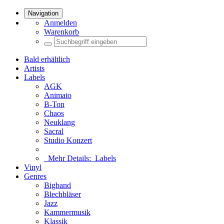
Navigation
Anmelden
Warenkorb
Bald erhältlich
Artists
Labels
AGK
Animato
B-Ton
Chaos
Neuklang
Sacral
Studio Konzert
Mehr Details:
Labels
Vinyl
Genres
Bigband
Blechbläser
Jazz
Kammermusik
Klassik