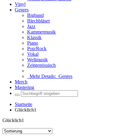
Vinyl
Genres
Bigband
Blechbläser
Jazz
Kammermusik
Klassik
Piano
Pop/Rock
Vokal
Weltmusik
Zeitgenössisch
Mehr Details:
Genres
Merch
Mastering
Startseite
Glücklich1
Glücklich1