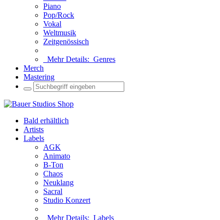
Piano
Pop/Rock
Vokal
Weltmusik
Zeitgenössisch
Mehr Details:
Genres
Merch
Mastering
Bald erhältlich
Artists
Labels
AGK
Animato
B-Ton
Chaos
Neuklang
Sacral
Studio Konzert
Mehr Details:
Labels