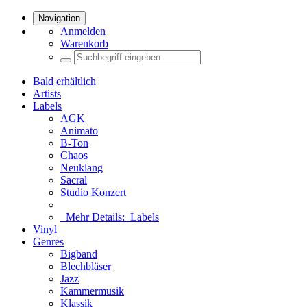
Navigation
Anmelden
Warenkorb
Bald erhältlich
Artists
Labels
AGK
Animato
B-Ton
Chaos
Neuklang
Sacral
Studio Konzert
Mehr Details:
Labels
Vinyl
Genres
Bigband
Blechbläser
Jazz
Kammermusik
Klassik