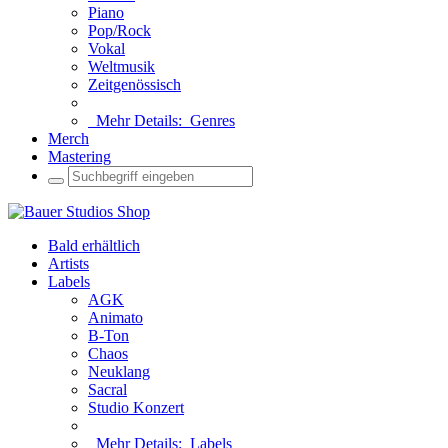
Piano
Pop/Rock
Vokal
Weltmusik
Zeitgenössisch
Mehr Details:
Genres
Merch
Mastering
Bald erhältlich
Artists
Labels
AGK
Animato
B-Ton
Chaos
Neuklang
Sacral
Studio Konzert
Mehr Details:
Labels