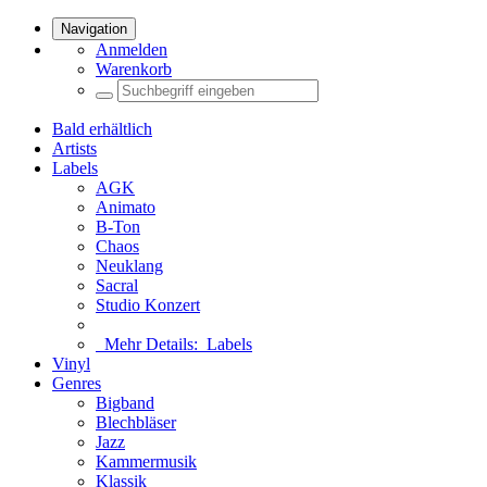
Navigation
Anmelden
Warenkorb
Bald erhältlich
Artists
Labels
AGK
Animato
B-Ton
Chaos
Neuklang
Sacral
Studio Konzert
Mehr Details:
Labels
Vinyl
Genres
Bigband
Blechbläser
Jazz
Kammermusik
Klassik