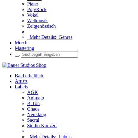
Piano
Pop/Rock
Vokal
Weltmusik
Zeitgenössisch
Mehr Details:
Genres
Merch
Mastering
Bald erhältlich
Artists
Labels
AGK
Animato
B-Ton
Chaos
Neuklang
Sacral
Studio Konzert
Mehr Details:
Labels