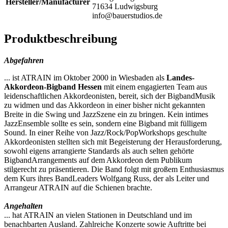
Hersteller/Manufacturer
71634 Ludwigsburg
info@bauerstudios.de
Produktbeschreibung
Abgefahren
... ist A­TRAIN im Oktober 2000 in Wiesbaden als
Landes-
Akkordeon-­Bigband Hessen
mit einem engagierten Team aus
leidenschaftlichen Akkordeonisten, bereit, sich der Bigband­Musik
zu widmen und das Akkordeon in einer bisher nicht gekannten
Breite in die Swing­ und Jazz­Szene ein zu bringen. Kein intimes
Jazz­Ensemble sollte es sein, sondern eine Bigband mit fülligem
Sound. In einer Reihe von Jazz/Rock/Pop­Workshops geschulte
Akkordeonisten stellten sich mit Begeisterung der Herausforderung,
sowohl eigens arrangierte Standards als auch selten gehörte
Bigband­Arrangements auf dem Akkordeon dem Publikum
stilgerecht zu präsentieren. Die Band folgt mit großem Enthusiasmus
dem Kurs ihres Band­Leaders Wolfgang Russ, der als Leiter und
Arrangeur A­TRAIN auf die Schienen brachte.
Angehalten
... hat A­TRAIN an vielen Stationen in Deutschland und im
benachbarten Ausland. Zahlreiche Konzerte sowie Auftritte bei