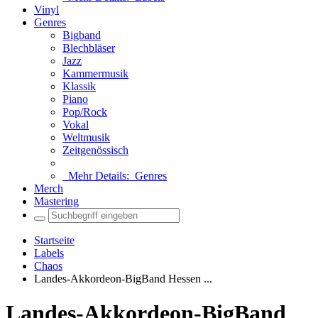
Vinyl
Genres
Bigband
Blechbläser
Jazz
Kammermusik
Klassik
Piano
Pop/Rock
Vokal
Weltmusik
Zeitgenössisch
Mehr Details:
Genres
Merch
Mastering
Startseite
Labels
Chaos
Landes-Akkordeon-BigBand Hessen ...
Landes-Akkordeon-BigBand