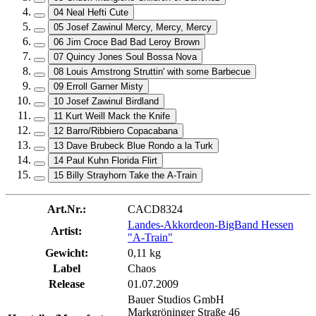
04 Neal Hefti Cute
05 Josef Zawinul Mercy, Mercy, Mercy
06 Jim Croce Bad Bad Leroy Brown
07 Quincy Jones Soul Bossa Nova
08 Louis Amstrong Struttin' with some Barbecue
09 Erroll Garner Misty
10 Josef Zawinul Birdland
11 Kurt Weill Mack the Knife
12 Barro/Ribbiero Copacabana
13 Dave Brubeck Blue Rondo a la Turk
14 Paul Kuhn Florida Flirt
15 Billy Strayhorn Take the A-Train
Art.Nr.:
CACD8324
Landes-Akkordeon-BigBand Hessen
Artist:
"A-Train"
Gewicht:
0,11 kg
Label
Chaos
Release
01.07.2009
Bauer Studios GmbH
Markgröninger Straße 46