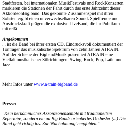
Stadtfesten, bei internationalen Musik­Festivals und Rock­Konzerten
markieren die Stationen der Fahrt durch das erste Jahrzehnt dieser
Akkordeon­Big band. Das gekonnte Zusammenspiel mit ihren
Solisten ergibt einen unverwechselbaren Sound. Spielfreude und
Ausdruckskraft prägen die explosive Live­Band, die ihr Publikum
mit reißt.
Angekommen
... ist die Band bei ihrer ersten CD. Eindrucksvoll dokumentiert der
Tonträger das musikalische Spektrum von zehn Jahren A­TRAIN.
Auf der Schiene der Bigband­Musik präsentiert A­TRAIN eine
Vielfalt musikalischer Stilrichtungen: Swing, Rock, Pop, Latin und
Jazz.
Mehr Infos unter
www.a-train-bigband.de
Presse:
"Kein herkömmliches Akkordeonensemble mit traditionellem
Repertoire, sondern ein an Big Bands orientiertes Orchester (...) Die
Band geht richtig los. Zur 'Nachahmung' empfohlen."