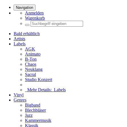
Navigation
Anmelden
Warenkorb
Bald erhältlich
Artists
Labels
AGK
Animato
B-Ton
Chaos
Neuklang
Sacral
Studio Konzert
Mehr Details:
Labels
Vinyl
Genres
Bigband
Blechbläser
Jazz
Kammermusik
Klassik