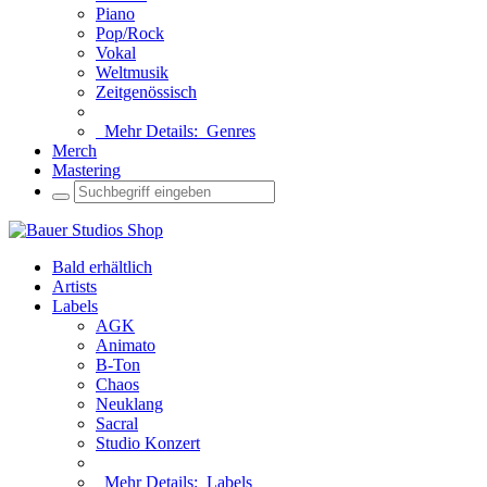
Piano
Pop/Rock
Vokal
Weltmusik
Zeitgenössisch
Mehr Details:
Genres
Merch
Mastering
Bald erhältlich
Artists
Labels
AGK
Animato
B-Ton
Chaos
Neuklang
Sacral
Studio Konzert
Mehr Details:
Labels