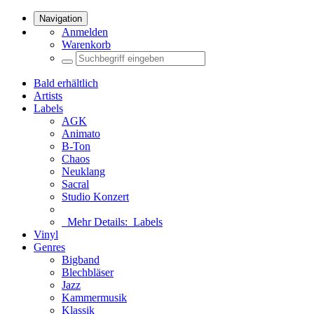
Navigation
Anmelden
Warenkorb
Bald erhältlich
Artists
Labels
AGK
Animato
B-Ton
Chaos
Neuklang
Sacral
Studio Konzert
Mehr Details:
Labels
Vinyl
Genres
Bigband
Blechbläser
Jazz
Kammermusik
Klassik