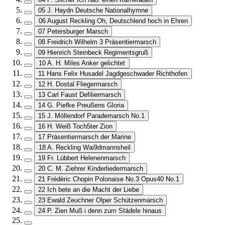
05 J. Haydn Deutsche Nationalhymne
06 August Reckling Oh, Deutschlend hoch in Ehren
07 Petersburger Marsch
08 Freidrich Wilhelm 3 Präsentiermarsch
09 Hienrich Steinbeck Regimentsgruß
10 A. H. Miles Anker gelichtet
11 Hans Felix Husadel Jagdgeschwader Richthofen
12 H. Dostal Fliegermarsch
13 Carl Faust Defiliermarsch
14 G. Piefke Preußens Gloria
15 J. Möllendorf Parademarsch No.1
16 H. Weiß Toch5ter Zion
17 Präsentiermarsch der Marine
18 A. Reckling Wai9dmannsheil
19 Fr. Lübbert Helenenmarsch
20 C. M. Ziehrer Kinderliedermarsch
21 Frédèric Chopin Polonaise No.3 Opus40 No.1
22 Ich bete an die Macht der Liebe
23 Ewald Zeuchner Olper Schützenmarsch
24 P. Zien Muß i denn zum Städele hinaus