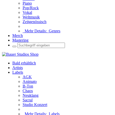
Piano
Pop/Rock
Vokal
Weltmusik
Zeitgenössisch
Mehr Details:
Genres
Merch
Mastering
Bald erhältlich
Artists
Labels
AGK
Animato
B-Ton
Chaos
Neuklang
Sacral
Studio Konzert
Mehr Details:
Labels