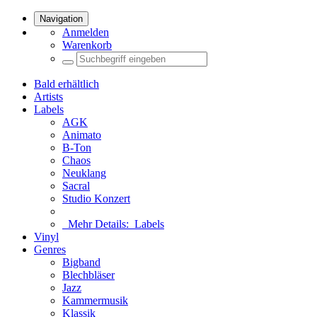
Navigation
Anmelden
Warenkorb
Bald erhältlich
Artists
Labels
AGK
Animato
B-Ton
Chaos
Neuklang
Sacral
Studio Konzert
Mehr Details:
Labels
Vinyl
Genres
Bigband
Blechbläser
Jazz
Kammermusik
Klassik