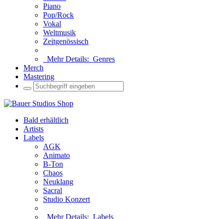
Piano
Pop/Rock
Vokal
Weltmusik
Zeitgenössisch
Mehr Details:
Genres
Merch
Mastering
Bald erhältlich
Artists
Labels
AGK
Animato
B-Ton
Chaos
Neuklang
Sacral
Studio Konzert
Mehr Details:
Labels