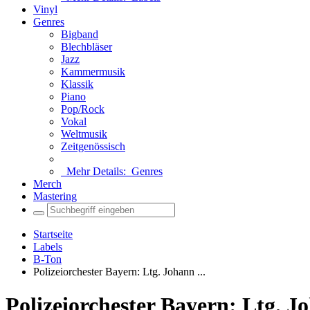
Vinyl
Genres
Bigband
Blechbläser
Jazz
Kammermusik
Klassik
Piano
Pop/Rock
Vokal
Weltmusik
Zeitgenössisch
Mehr Details:
Genres
Merch
Mastering
Startseite
Labels
B-Ton
Polizeiorchester Bayern: Ltg. Johann ...
Polizeiorchester Bayern: Ltg.