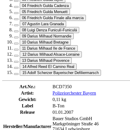
04 Friedrich Gulda Cadenza
05 Friedrich Gulda Menuett
06 Friedrich Gulda Finale alla marcia
07 Agustin Lara Granada
08 Luigi Denza Funiculí-Funiculá
09 Darius Milhaud Normandie
10 Darius Milhaud Bretagne
11 Darius Milhaud Ile de France
12 Darius Milhaud Alsace-Lorraine
13 Darius Milhaud Provence
14 Alfred Reed El Camino Real
15 Adolf Scherzer Bayerischer Defiliermarsch
Art.Nr.:
BCD7350
Artist:
Polizeiorchester Bayern
Gewicht:
0,11 kg
Label
B-Ton
Release
01.01.2007
Bauer Studios GmbH
Markgröninger Straße 46
Hersteller/Manufacturer
71634 Ludwigsburg