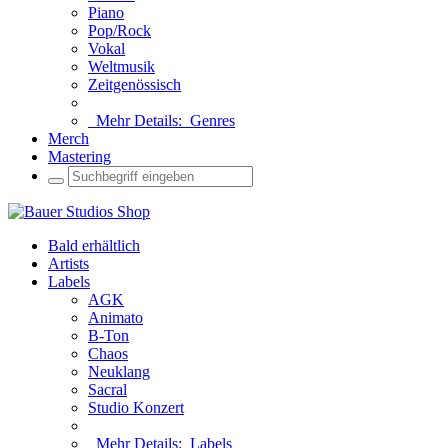
Piano
Pop/Rock
Vokal
Weltmusik
Zeitgenössisch
Mehr Details:
Genres
Merch
Mastering
Bald erhältlich
Artists
Labels
AGK
Animato
B-Ton
Chaos
Neuklang
Sacral
Studio Konzert
Mehr Details:
Labels