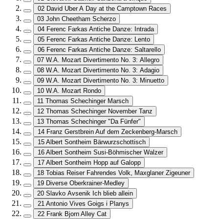
02 David Uber A Day at the Camptown Races
03 John Cheetham Scherzo
04 Ferenc Farkas Antiche Danze: Intrada
05 Ferenc Farkas Antiche Danze: Lento
06 Ferenc Farkas Antiche Danze: Saltarello
07 W.A. Mozart Divertimento No. 3: Allegro
08 W.A. Mozart Divertimento No. 3: Adagio
09 W.A. Mozart Divertimento No. 3: Minuetto
10 W.A. Mozart Rondo
11 Thomas Schechinger Marsch
12 Thomas Schechinger November Tanz
13 Thomas Schechinger "Da Fünfer"
14 Franz Gerstbrein Auf dem Zeckenberg-Marsch
15 Albert Sontheim Bärwurzschottisch
16 Albert Sontheim Susi-Böhmischer Walzer
17 Albert Sontheim Hopp auf Galopp
18 Tobias Reiser Fahrendes Volk, Maxglaner Zigeuner
19 Diverse Oberkrainer-Medley
20 Slavko Avsenik Ich blieb allein
21 Antonio Vives Goigs i Planys
22 Frank Bjorn Alley Cat