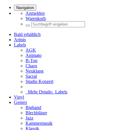
Navigation
Anmelden
Warenkorb
Bald erhältlich
Artists
Labels
AGK
Animato
B-Ton
Chaos
Neuklang
Sacral
Studio Konzert
Mehr Details:
Labels
Vinyl
Genres
Bigband
Blechbläser
Jazz
Kammermusik
Klassik