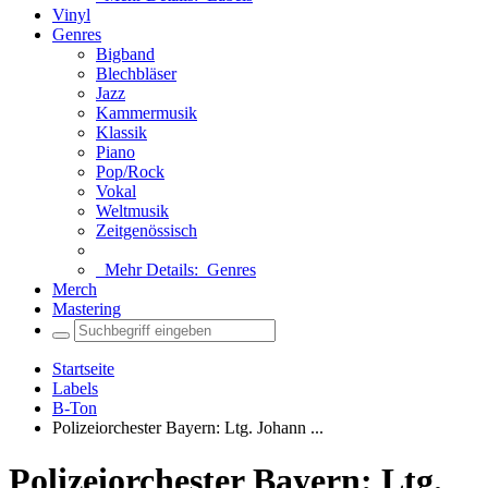
Vinyl
Genres
Bigband
Blechbläser
Jazz
Kammermusik
Klassik
Piano
Pop/Rock
Vokal
Weltmusik
Zeitgenössisch
Mehr Details:
Genres
Merch
Mastering
Startseite
Labels
B-Ton
Polizeiorchester Bayern: Ltg. Johann ...
Polizeiorchester Bayern: Ltg.