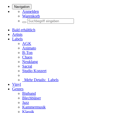
Navigation
Anmelden
Warenkorb
Bald erhältlich
Artists
Labels
AGK
Animato
B-Ton
Chaos
Neuklang
Sacral
Studio Konzert
Mehr Details:
Labels
Vinyl
Genres
Bigband
Blechbläser
Jazz
Kammermusik
Klassik