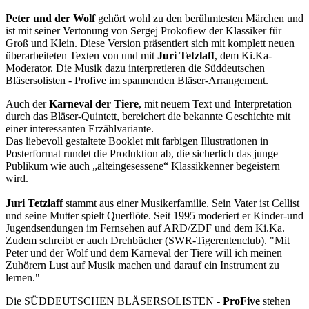
Peter und der Wolf
gehört wohl zu den berühmtesten Märchen und
ist mit seiner Vertonung von Sergej Prokofiew der Klassiker für
Groß und Klein. Diese Version präsentiert sich mit komplett neuen
überarbeiteten Texten von und mit
Juri Tetzlaff
, dem Ki.Ka-
Moderator. Die Musik dazu interpretieren die Süddeutschen
Bläsersolisten - Profive im spannenden Bläser-Arrangement.
Auch der
Karneval der Tiere
, mit neuem Text und Interpretation
durch das Bläser-Quintett, bereichert die bekannte Geschichte mit
einer interessanten Erzählvariante.
Das liebevoll gestaltete Booklet mit farbigen Illustrationen in
Posterformat rundet die Produktion ab, die sicherlich das junge
Publikum wie auch „alteingesessene“ Klassikkenner begeistern
wird.
Juri Tetzlaff
stammt aus einer Musikerfamilie. Sein Vater ist Cellist
und seine Mutter spielt Querflöte. Seit 1995 moderiert er Kinder-und
Jugendsendungen im Fernsehen auf ARD/ZDF und dem Ki.Ka.
Zudem schreibt er auch Drehbücher (SWR-Tigerentenclub). "Mit
Peter und der Wolf und dem Karneval der Tiere will ich meinen
Zuhörern Lust auf Musik machen und darauf ein Instrument zu
lernen."
Die SÜDDEUTSCHEN BLÄSERSOLISTEN -
ProFive
stehen