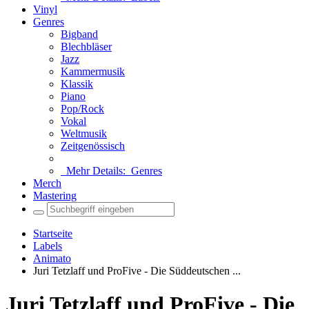
Vinyl
Genres
Bigband
Blechbläser
Jazz
Kammermusik
Klassik
Piano
Pop/Rock
Vokal
Weltmusik
Zeitgenössisch
Mehr Details:
Genres
Merch
Mastering
Startseite
Labels
Animato
Juri Tetzlaff und ProFive - Die Süddeutschen ...
Juri Tetzlaff und ProFive - Die