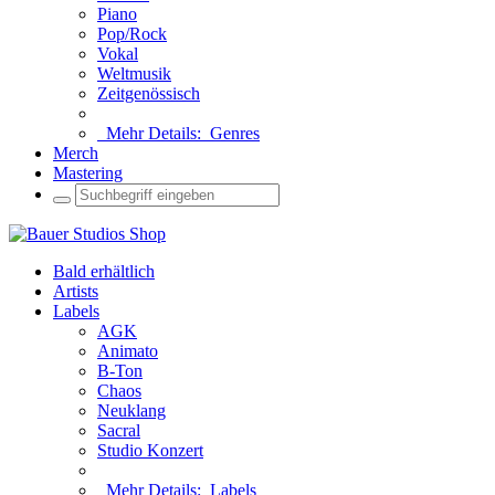
Piano
Pop/Rock
Vokal
Weltmusik
Zeitgenössisch
Mehr Details:
Genres
Merch
Mastering
Bald erhältlich
Artists
Labels
AGK
Animato
B-Ton
Chaos
Neuklang
Sacral
Studio Konzert
Mehr Details:
Labels