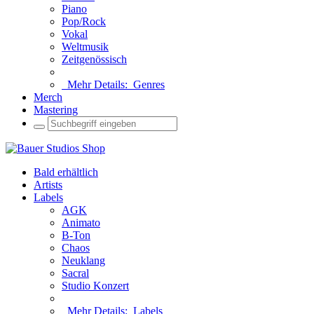
Piano
Pop/Rock
Vokal
Weltmusik
Zeitgenössisch
Mehr Details:
Genres
Merch
Mastering
Bald erhältlich
Artists
Labels
AGK
Animato
B-Ton
Chaos
Neuklang
Sacral
Studio Konzert
Mehr Details:
Labels