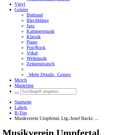
Vinyl
Genres
Bigband
Blechbläser
Jazz
Kammermusik
Klassik
Piano
Pop/Rock
Vokal
Weltmusik
Zeitgenössisch
Mehr Details:
Genres
Merch
Mastering
Startseite
Labels
B-Ton
Musikverein Umpfertal, Ltg.:Josef Backi: ...
Musikverein Umpfertal,