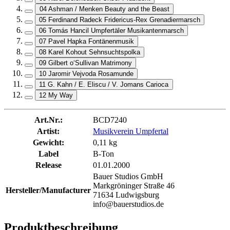
04 Ashman / Menken Beauty and the Beast
05 Ferdinand Radeck Fridericus-Rex Grenadiermarsch
06 Tomás Hancil Umpfertäler Musikantenmarsch
07 Pavel Hapka Fontänenmusik
08 Karel Kohout Sehnsuchtspolka
09 Gilbert o‘Sullivan Matrimony
10 Jaromir Vejvoda Rosamunde
11 G. Kahn / E. Eliscu / V. Jomans Carioca
12 My Way
Art.Nr.:
BCD7240
Artist:
Musikverein Umpfertal
Gewicht:
0,11 kg
Label
B-Ton
Release
01.01.2000
Bauer Studios GmbH
Markgröninger Straße 46
Hersteller/Manufacturer
71634 Ludwigsburg
info@bauerstudios.de
Produktbeschreibung