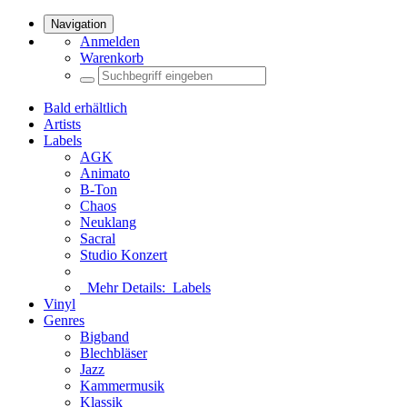
Navigation
Anmelden
Warenkorb
Bald erhältlich
Artists
Labels
AGK
Animato
B-Ton
Chaos
Neuklang
Sacral
Studio Konzert
Mehr Details:
Labels
Vinyl
Genres
Bigband
Blechbläser
Jazz
Kammermusik
Klassik