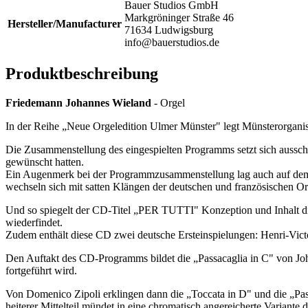
Bauer Studios GmbH
Markgröninger Straße 46
Hersteller/Manufacturer
71634 Ludwigsburg
info@bauerstudios.de
Produktbeschreibung
Friedemann Johannes Wieland
- Orgel
In der Reihe „Neue Orgeledition Ulmer Münster" legt Münsterorganist
Die Zusammenstellung des eingespielten Programms setzt sich ausschl
gewünscht hatten.
Ein Augenmerk bei der Programmzusammenstellung lag auch auf dem Wu
wechseln sich mit satten Klängen der deutschen und französischen O
Und so spiegelt der CD-Titel „PER TUTTI" Konzeption und Inhalt dies
wiederfindet.
Zudem enthält diese CD zwei deutsche Ersteinspielungen: Henri-Vic
Den Auftakt des CD-Programms bildet die „Passacaglia in C" von Joh
fortgeführt wird.
Von Domenico Zipoli erklingen dann die „Toccata in D" und die „Pastor
heiterer Mittelteil mündet in eine chromatisch angereicherte Variante 