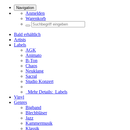
Navigation
Anmelden
Warenkorb
Bald erhältlich
Artists
Labels
AGK
Animato
B-Ton
Chaos
Neuklang
Sacral
Studio Konzert
Mehr Details:
Labels
Vinyl
Genres
Bigband
Blechbläser
Jazz
Kammermusik
Klassik