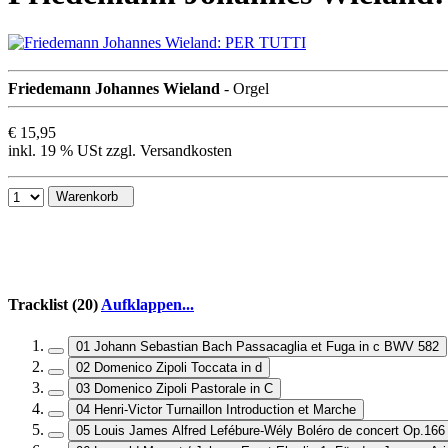
Friedemann Johannes Wieland
- Orgel
€ 15,95
inkl. 19 % USt zzgl. Versandkosten
Warenkorb
Tracklist (20)
Aufklappen...
01 Johann Sebastian Bach Passacaglia et Fuga in c BWV 582
02 Domenico Zipoli Toccata in d
03 Domenico Zipoli Pastorale in C
04 Henri-Victor Turnaillon Introduction et Marche
05 Louis James Alfred Lefébure-Wély Boléro de concert Op.166