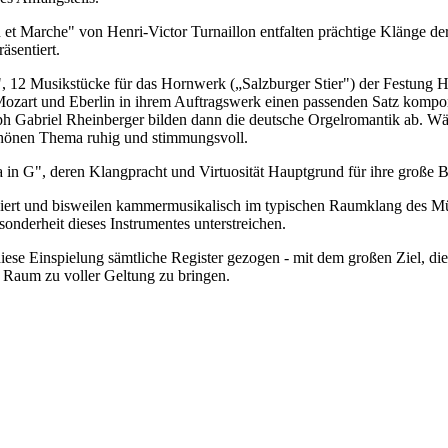
 et Marche" von Henri-Victor Turnaillon entfalten prächtige Klänge 
̈sentiert.
 12 Musikstücke für das Hornwerk („Salzburger Stier") der Festung 
 Mozart und Eberlin in ihrem Auftragswerk einen passenden Satz komponi
seph Gabriel Rheinberger bilden dann die deutsche Orgelromantik ab. W
chönen Thema ruhig und stimmungsvoll.
 G", deren Klangpracht und Virtuosität Hauptgrund für ihre große Be
enziert und bisweilen kammermusikalisch im typischen Raumklang des Mü
onderheit dieses Instrumentes unterstreichen.
ese Einspielung sämtliche Register gezogen - mit dem großen Ziel, di
Raum zu voller Geltung zu bringen.