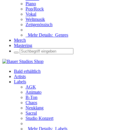
Piano
Pop/Rock
Vokal
Weltmusik
Zeitgenössisch
Mehr Details:
Genres
Merch
Mastering
Bald erhältlich
Artists
Labels
AGK
Animato
B-Ton
Chaos
Neuklang
Sacral
Studio Konzert
Mehr Details:
Labels