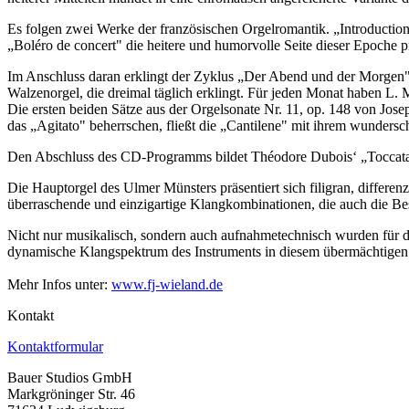
Es folgen zwei Werke der französischen Orgelromantik. „Introduction
„Boléro de concert" die heitere und humorvolle Seite dieser Epoche pra
Im Anschluss daran erklingt der Zyklus „Der Abend und der Morgen",
Walzenorgel, die dreimal täglich erklingt. Für jeden Monat haben L.
Die ersten beiden Sätze aus der Orgelsonate Nr. 11, op. 148 von Jo
das „Agitato" beherrschen, fließt die „Cantilene" mit ihrem wunders
Den Abschluss des CD-Programms bildet Théodore Dubois‘ „Toccata in
Die Hauptorgel des Ulmer Münsters präsentiert sich filigran, differ
überraschende und einzigartige Klangkombinationen, die auch die Bes
Nicht nur musikalisch, sondern auch aufnahmetechnisch wurden für di
dynamische Klangspektrum des Instruments in diesem übermächtigen 
Mehr Infos unter:
www.fj-wieland.de
Kontakt
Kontaktformular
Bauer Studios GmbH
Markgröninger Str. 46