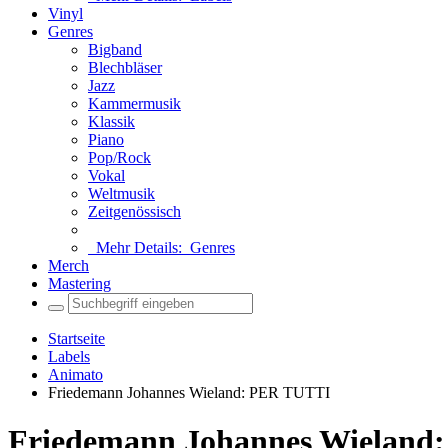
Vinyl
Genres
Bigband
Blechbläser
Jazz
Kammermusik
Klassik
Piano
Pop/Rock
Vokal
Weltmusik
Zeitgenössisch
Mehr Details:
Genres
Merch
Mastering
Startseite
Labels
Animato
Friedemann Johannes Wieland: PER TUTTI
Friedemann Johannes Wieland