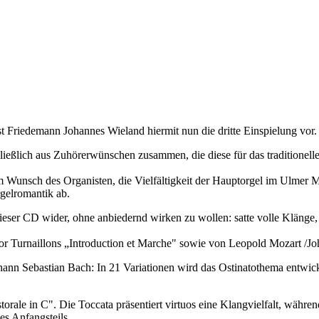
 Friedemann Johannes Wieland hiermit nun die dritte Einspielung vor.
ießlich aus Zuhörerwünschen zusammen, die diese für das tradition
nsch des Organisten, die Vielfältigkeit der Hauptorgel im Ulmer Mü
rgelromantik ab.
er CD wider, ohne anbiedernd wirken zu wollen: satte volle Klänge, 
tor Turnaillons „Introduction et Marche" sowie von Leopold Mozart /
ann Sebastian Bach: In 21 Variationen wird das Ostinatothema entwick
ale in C". Die Toccata präsentiert virtuos eine Klangvielfalt, währen
des Anfangsteils.